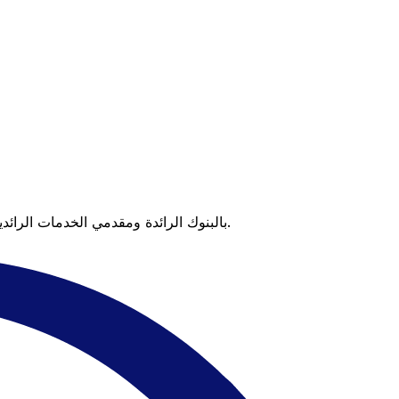
عندما تقارن Xe بالبنوك الرائدة ومقدمي الخدمات الرائدين، يتضح لك الفرق. تعني الأسعار التي تتفوق على أسعار البنوك وعدم وجود رسوم خفية قيمة أكبر على كل عملية تحويل.