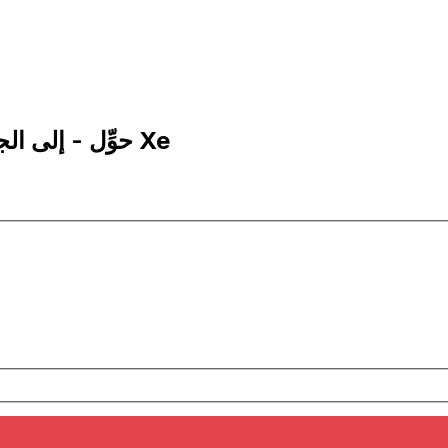
500 EGP إلى RSD | حوِّل - إلى الجنيه المصري | إكس إي Xe