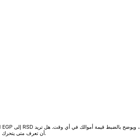
أن تعرف متى يتحرك السعر لصالحك؟ اضبط تنبيه السعر وسنخبرك عندما يصل إلى هدفك.