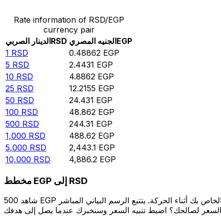
Rate information of RSD/EGP
currency pair
EGP
الجنيه المصري
RSD
الدينار الصربي
1
RSD
0.48862
EGP
5
RSD
2.4431
EGP
10
RSD
4.8862
EGP
25
RSD
12.2155
EGP
50
RSD
24.431
EGP
100
RSD
48.862
EGP
500
RSD
244.31
EGP
1,000
RSD
488.62
EGP
5,000
RSD
2,443.1
EGP
10,000
RSD
4,886.2
EGP
مخطط EGP إلى RSD
شاهد 500 EGP الخاص بك أثناء الحركة. يتتبع الرسم البياني المباشر EGP إلى RSD الخاص بنا على مدار 12 شهرًا من أسعار السوق في الوقت الحقيقي، ويوضح بالضبط قيمة أموالك في أي وقت. هل تريد