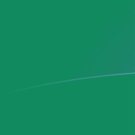
DKK إلى MXN أسعار الصرف اليوم
حوِّل الكرون الدانماركي إلى البيزو المكسيكي
Rate information of DKK/MXN currency
pair
MXN
البيزو المكسيكي
DKK
الكرون الدانماركي
1
DKK
2.64996
MXN
5
DKK
13.2498
MXN
10
DKK
26.4996
MXN
25
DKK
66.249
MXN
50
DKK
132.498
MXN
100
DKK
264.996
MXN
500
DKK
1,324.98
MXN
1,000
DKK
2,649.96
MXN
5,000
DKK
13,249.8
MXN
10,000
DKK
26,499.6
MXN