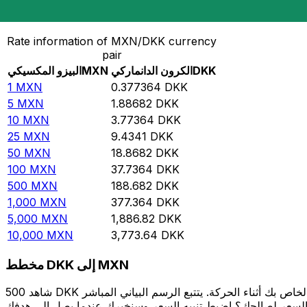
حوِّل البيزو المكسيكي إلى الكرون الدانماركي
Rate information of MXN/DKK currency
pair
DKK
الكرون الدانماركي
MXN
البيزو المكسيكي
1
MXN
0.377364
DKK
5
MXN
1.88682
DKK
10
MXN
3.77364
DKK
25
MXN
9.4341
DKK
50
MXN
18.8682
DKK
100
MXN
37.7364
DKK
500
MXN
188.682
DKK
1,000
MXN
377.364
DKK
5,000
MXN
1,886.82
DKK
10,000
MXN
3,773.64
DKK
مخطط DKK إلى MXN
شاهد 500 DKK الخاص بك أثناء الحركة. يتتبع الرسم البياني المباشر DKK إلى MXN الخاص بنا على مدار 12 شهرًا من أسعار السوق في الوقت الحقيقي، ويوضح بالضبط قيمة أموالك في أي وقت. هل تريد