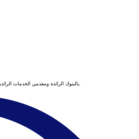
عندما تقارن Xe بالبنوك الرائدة ومقدمي الخدمات الرائدين، يتضح لك الفرق. تعني الأسعار التي تتفوق على أسعار البنوك وعدم وجود رسوم خفية قيمة أكبر على كل عملية تحويل.