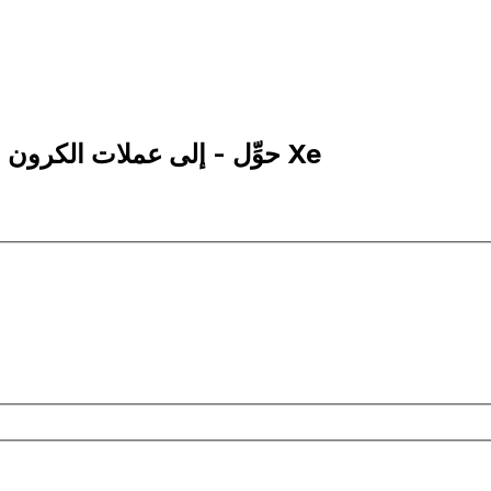
500 DKK إلى MXN | حوِّل - إلى عملات الكرون الدانماركي | إكس إي Xe