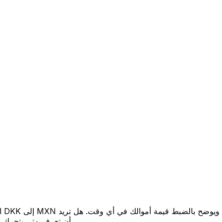
أن تعرف متى يتحرك السعر لصالحك؟ اضبط تنبيه السعر وسنخبرك عندما يصل إلى هدفك.