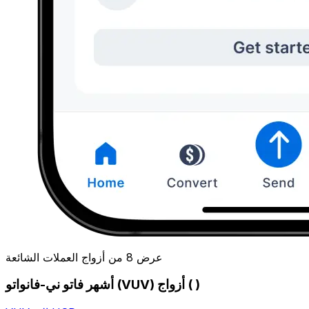
عرض 8 من أزواج العملات الشائعة
أشهر فاتو ني-فانواتو (VUV) أزواج ( )