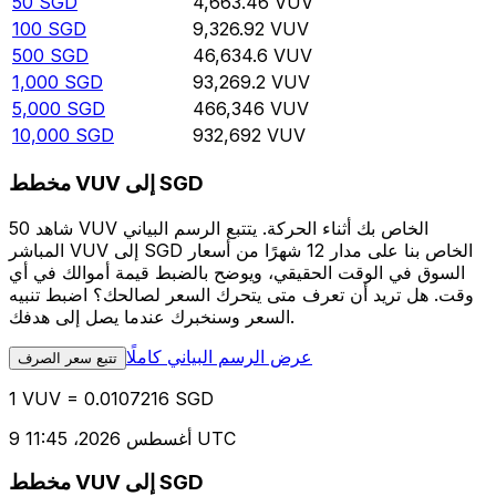
50
SGD
4,663.46
VUV
100
SGD
9,326.92
VUV
500
SGD
46,634.6
VUV
1,000
SGD
93,269.2
VUV
5,000
SGD
466,346
VUV
10,000
SGD
932,692
VUV
مخطط VUV إلى SGD
شاهد 50 VUV الخاص بك أثناء الحركة. يتتبع الرسم البياني
المباشر VUV إلى SGD الخاص بنا على مدار 12 شهرًا من أسعار
السوق في الوقت الحقيقي، ويوضح بالضبط قيمة أموالك في أي
وقت. هل تريد أن تعرف متى يتحرك السعر لصالحك؟ اضبط تنبيه
السعر وسنخبرك عندما يصل إلى هدفك.
عرض الرسم البياني كاملًا
تتبع سعر الصرف
1 VUV = 0.0107216 SGD
9 أغسطس 2026، 11:45 UTC
مخطط VUV إلى SGD