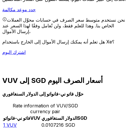
حدد موعد مكالمة
نحن نستخدم متوسط سعر الصرف في حسابات محوِّل العملات
الخاص بنا. وهذا للعلم فقط، ولن تُعامل وفقًا لهذا السعر عند
إرسال الأموال،
هل تعلم أنه يمكنك إرسال الأموال إلى الخارج باستخدام Xe؟
اشترك اليوم
VUV إلى SGD أسعار الصرف اليوم
حوِّل فاتو ني-فانواتو إلى الدولار السنغافوري
Rate information of VUV/SGD
currency pair
SGD
الدولار السنغافوري
VUV
فاتو ني-فانواتو
1
VUV
0.0107216
SGD