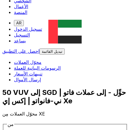
الشخصي
الأعمال
المنصة
AR
تسجيل الدخول
التسجيل
يساعد
احصل على التطبيق
تبديل القائمة
محوّل العملات
الرسومات البيانية للعملة
تنبيهات الأسعار
إرسال الأموال
50 VUV إلى SGD | حوِّل - إلى عملات فاتو
ني-فانواتو | إكس إي Xe
محوّل العملات مِن XE
من