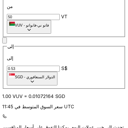
من
VT
فاتو ني-فانواتو
-
VUV
إلى
إلى
S$
الدولار السنغافوري
-
SGD
1.00
VUV
=
0.01
072164
SGD
سعر السوق المتوسط في 11:45 UTC
يمكننا التفوق على أسعار المنافسين.
تحدث إلى خبير عملات اليوم.