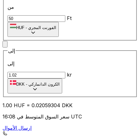
من
Ft
الفورنت المجري
-
HUF
إلى
إلى
kr
الكرون الدانماركي
-
DKK
1.00
HUF
=
0.02
059304
DKK
سعر السوق المتوسط في 16:08 UTC
إرسال الأموال