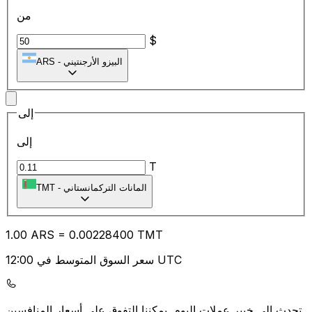
من
$
البيزو الأرجنتيني
-
ARS
إلى
إلى
T
المانات التركمانستاني
-
TMT
1.00
ARS
=
0.00
228400
TMT
سعر السوق المتوسط في 12:00 UTC
يمكننا التفوق على أسعار المنافسين.
تحدث إلى خبير عملات اليوم.