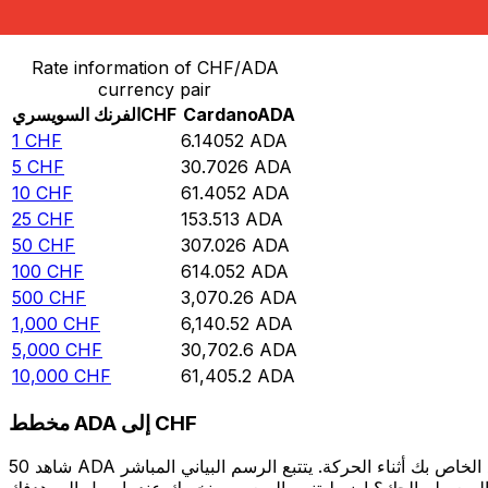
حوِّل الفرنك السويسري إلى Cardano
Rate information of CHF/ADA
currency pair
ADA
Cardano
CHF
الفرنك السويسري
1
CHF
6.14052
ADA
5
CHF
30.7026
ADA
10
CHF
61.4052
ADA
25
CHF
153.513
ADA
50
CHF
307.026
ADA
100
CHF
614.052
ADA
500
CHF
3,070.26
ADA
1,000
CHF
6,140.52
ADA
5,000
CHF
30,702.6
ADA
10,000
CHF
61,405.2
ADA
مخطط ADA إلى CHF
شاهد 50 ADA الخاص بك أثناء الحركة. يتتبع الرسم البياني المباشر ADA إلى CHF الخاص بنا على مدار 12 شهرًا من أسعار السوق في الوقت الحقيقي، ويوضح بالضبط قيمة أموالك في أي وقت. هل تريد