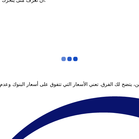
أن تعرف متى يتحرك السعر لصالحك؟ اضبط تنبيه السعر وسنخبرك عندما يصل إلى هدفك.