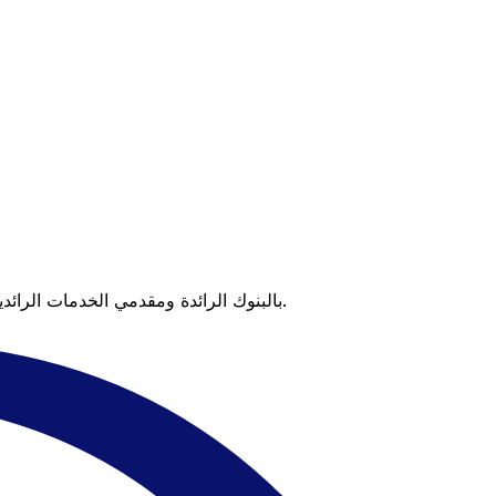
عندما تقارن Xe بالبنوك الرائدة ومقدمي الخدمات الرائدين، يتضح لك الفرق. تعني الأسعار التي تتفوق على أسعار البنوك وعدم وجود رسوم خفية قيمة أكبر على كل عملية تحويل.