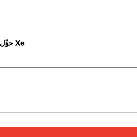
50 ADA إلى CHF | حوِّل - إلى كاردانو | إكس إي Xe