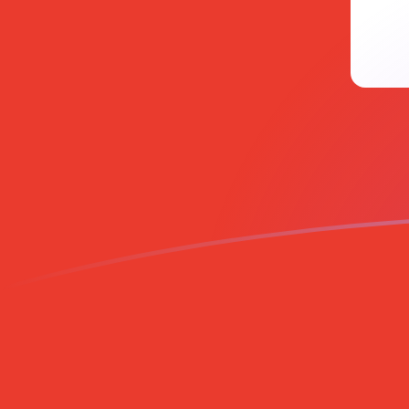
ADA إلى CHF أسعار الصرف اليوم
حوِّل Cardano إلى الفرنك السويسري
Rate information of ADA/CHF
currency pair
CHF
الفرنك السويسري
ADA
Cardano
1
ADA
0.162853
CHF
5
ADA
0.814263
CHF
10
ADA
1.62853
CHF
25
ADA
4.07132
CHF
50
ADA
8.14263
CHF
100
ADA
16.2853
CHF
500
ADA
81.4263
CHF
1,000
ADA
162.853
CHF
5,000
ADA
814.263
CHF
10,000
ADA
1,628.53
CHF