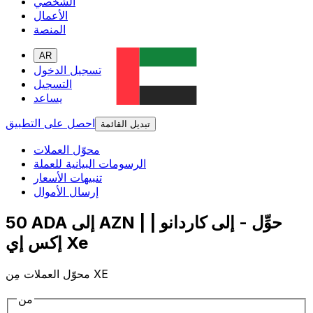
الشخصي
الأعمال
المنصة
AR
تسجيل الدخول
التسجيل
يساعد
احصل على التطبيق
تبديل القائمة
محوّل العملات
الرسومات البيانية للعملة
تنبيهات الأسعار
إرسال الأموال
50 ADA إلى AZN | حوِّل - إلى كاردانو |
إكس إي Xe
محوّل العملات مِن XE
من