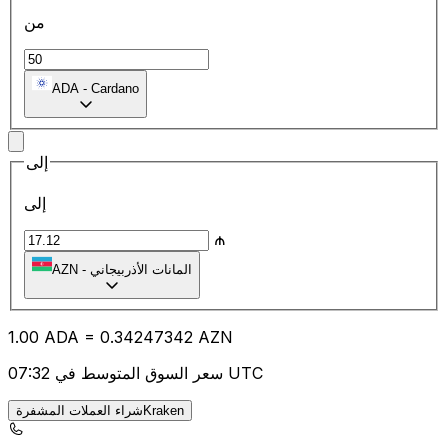
من
ADA
-
Cardano
إلى
إلى
₼
المانات الأذربيجاني
-
AZN
1.00
ADA
=
0.34
247342
AZN
سعر السوق المتوسط في 07:32 UTC
شراء العملات المشفرةKraken