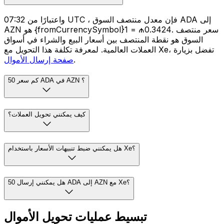
واعتبارًا من 07:32 UTC ، فإن معدل منتصف السوق ADA إلى
AZN هو {fromCurrencySymbol}1 = ₼0.3424. سعر منتصف
السوق هو نقطة المنتصف بين أسعار البيع والشراء في أسواق
العملات العالمية. لمعرفة تكلفة هذا التحويل مع Xe، تفضل بزيارة
.
صفحة إرسال الأموال
كم سعر 50 ADA في AZN ؟
كيف يمكنني تحويل العملات؟
هل يمكنني ضبط تنبيهات الأسعار باستخدام Xe؟
هل يمكنني إرسال 50 ADA إلى AZN مع Xe؟
تبسيط عمليات تحويل الأموال