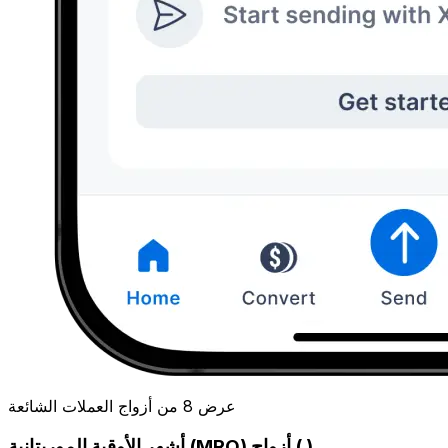
عرض 8 من أزواج العملات الشائعة
أشهر الأوقية الموريتانية (MRO) أزواج ( )