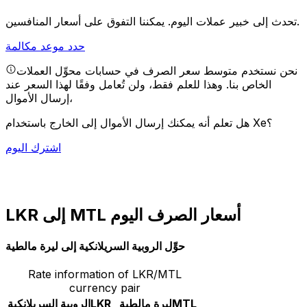
يمكننا التفوق على أسعار المنافسين.
تحدث إلى خبير عملات اليوم.
حدد موعد مكالمة
نحن نستخدم متوسط سعر الصرف في حسابات محوِّل العملات
الخاص بنا. وهذا للعلم فقط، ولن تُعامل وفقًا لهذا السعر عند
إرسال الأموال،
هل تعلم أنه يمكنك إرسال الأموال إلى الخارج باستخدام Xe؟
اشترك اليوم
LKR إلى MTL أسعار الصرف اليوم
حوِّل الروبية السريلانكية إلى ليرة مالطية
Rate information of LKR/MTL
currency pair
MTL
ليرة مالطية
LKR
الروبية السريلانكية