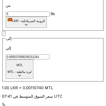
من
₨
الروبية السريلانكية
-
LKR
إلى
إلى
MTL
ليرة مالطية
-
MTL
1.00
LKR
=
0.00
110740
MTL
سعر السوق المتوسط في 07:41 UTC