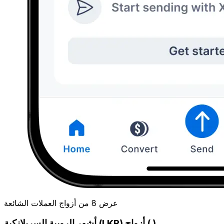
عرض 8 من أزواج العملات الشائعة
أشهر الروبية السريلانكية (LKR) أزواج ( )