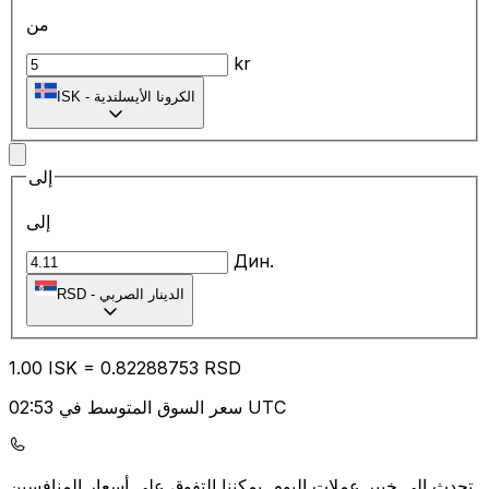
من
kr
الكرونا الأيسلندية
-
ISK
إلى
إلى
Дин.
الدينار الصربي
-
RSD
1.00
ISK
=
0.82
288753
RSD
سعر السوق المتوسط في 02:53 UTC
يمكننا التفوق على أسعار المنافسين.
تحدث إلى خبير عملات اليوم.