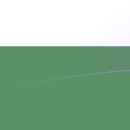
DKK إلى HUF أسعار الصرف اليوم
حوِّل الكرون الدانماركي إلى الفورنت المجري
Rate information of DKK/HUF
currency pair
HUF
الفورنت المجري
DKK
الكرون الدانماركي
1
DKK
48.8936
HUF
5
DKK
244.468
HUF
10
DKK
488.936
HUF
25
DKK
1,222.34
HUF
50
DKK
2,444.68
HUF
100
DKK
4,889.36
HUF
500
DKK
24,446.8
HUF
1,000
DKK
48,893.6
HUF
5,000
DKK
244,468
HUF
10,000
DKK
488,936
HUF