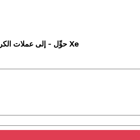
5 DKK إلى HUF | حوِّل - إلى عملات الكرون الدانماركي | إكس إي Xe