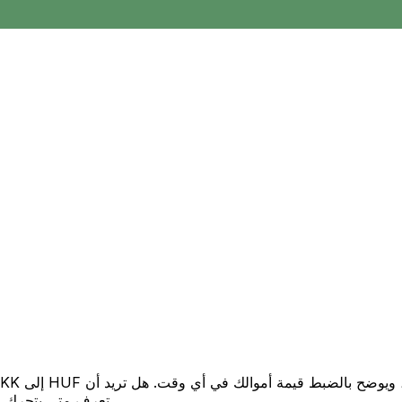
تعرف متى يتحرك السعر لصالحك؟ اضبط تنبيه السعر وسنخبرك عندما يصل إلى هدفك.