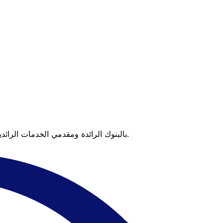
عندما تقارن Xe بالبنوك الرائدة ومقدمي الخدمات الرائدين، يتضح لك الفرق. تعني الأسعار التي تتفوق على أسعار البنوك وعدم وجود رسوم خفية قيمة أكبر على كل عملية تحويل.