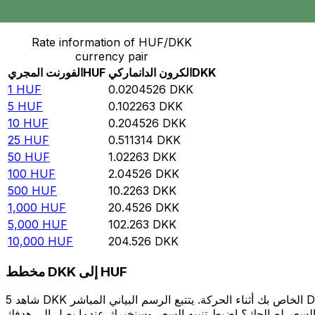
حوِّل الفورنت المجري إلى الكرون الدانماركي
Rate information of HUF/DKK
currency pair
DKK
الكرون الدانماركي
HUF
الفورنت المجري
1
HUF
0.0204526
DKK
5
HUF
0.102263
DKK
10
HUF
0.204526
DKK
25
HUF
0.511314
DKK
50
HUF
1.02263
DKK
100
HUF
2.04526
DKK
500
HUF
10.2263
DKK
1,000
HUF
20.4526
DKK
5,000
HUF
102.263
DKK
10,000
HUF
204.526
DKK
مخطط DKK إلى HUF
شاهد 5 DKK الخاص بك أثناء الحركة. يتتبع الرسم البياني المباشر DKK إلى HUF الخاص بنا على مدار 12 شهرًا من أسعار السوق في الوقت الحقيقي، ويوضح بالضبط قيمة أموالك في أي وقت. هل تريد أن