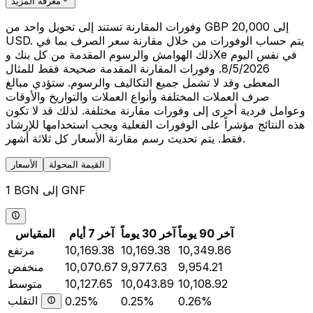
معرفة المزيد
وفورات المقارنة تستند إلى تحويل واحد من GBP 20,000 إلى
USD. يتم حساب الوفورات من خلال مقارنة سعر الصرف بما في
ذلك الهوامش والرسوم المقدمة من كل بنك وXe في نفس اليوم
8/5/2026. وفورات المقارنة المقدمة صحيحة فقط للمثال
المعطى وقد لا تشمل جميع التكاليف والرسوم. ستؤدي مبالغ
صرف العملات المختلفة وأنواع العملات والتواريخ والأوقات
وعوامل فردية أخرى إلى وفورات مقارنة مختلفة. لذلك قد لا تكون
هذه النتائج مؤشراً على الوفورات الفعلية ويجب استخدامها للإرشاد
فقط. يتم تحديث رسم مقارنة الأسعار كل ثلاثة أشهر.
القيمة المحولة
الأسعار
1 BGN إلى GNF
آخر 90 يوماً
آخر 30 يوماً
آخر 7 أيام
المقياس
10,349.86
10,169.38
10,169.38
مرتفع
9,954.21
9,977.63
10,070.67
منخفض
10,108.92
10,043.89
10,127.65
متوسط
التقلب
0.25%
0.25%
0.26%