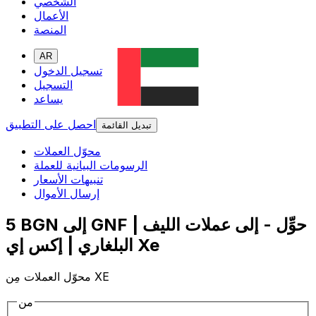
الشخصي
الأعمال
المنصة
AR
تسجيل الدخول
التسجيل
يساعد
احصل على التطبيق
تبديل القائمة
محوّل العملات
الرسومات البيانية للعملة
تنبيهات الأسعار
إرسال الأموال
5 BGN إلى GNF | حوِّل - إلى عملات الليف
البلغاري | إكس إي Xe
محوّل العملات مِن XE
من