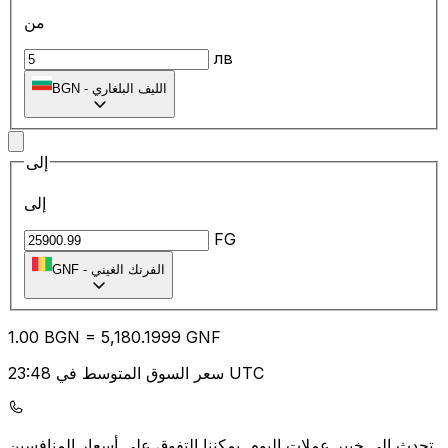
من
лв
الليف البلغاري
-
BGN
إلى
إلى
FG
الفرنك الغيني
-
GNF
1.00
BGN
=
5,180.19
99
GNF
سعر السوق المتوسط في 23:48 UTC
يمكننا التفوق على أسعار المنافسين.
تحدث إلى خبير عملات اليوم.