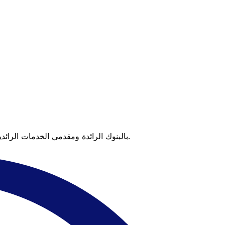
عندما تقارن Xe بالبنوك الرائدة ومقدمي الخدمات الرائدين، يتضح لك الفرق. تعني الأسعار التي تتفوق على أسعار البنوك وعدم وجود رسوم خفية قيمة أكبر على كل عملية تحويل.