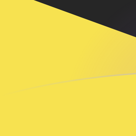
ADA إلى BND أسعار الصرف اليوم
حوِّل Cardano إلى الدولار البروني
Rate information of ADA/BND
currency pair
BND
الدولار البروني
ADA
Cardano
1
ADA
0.241386
BND
5
ADA
1.20693
BND
10
ADA
2.41386
BND
25
ADA
6.03466
BND
50
ADA
12.0693
BND
100
ADA
24.1386
BND
500
ADA
120.693
BND
1,000
ADA
241.386
BND
5,000
ADA
1,206.93
BND
10,000
ADA
2,413.86
BND