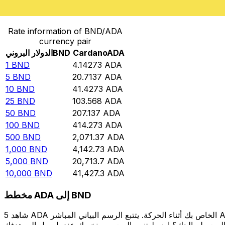
حوِّل الدولار البروني إلى Cardano
Rate information of BND/ADA
currency pair
ADA
Cardano
BND
الدولار البروني
1
BND
4.14273
ADA
5
BND
20.7137
ADA
10
BND
41.4273
ADA
25
BND
103.568
ADA
50
BND
207.137
ADA
100
BND
414.273
ADA
500
BND
2,071.37
ADA
1,000
BND
4,142.73
ADA
5,000
BND
20,713.7
ADA
10,000
BND
41,427.3
ADA
مخطط ADA إلى BND
شاهد 5 ADA الخاص بك أثناء الحركة. يتتبع الرسم البياني المباشر ADA إلى BND الخاص بنا على مدار 12 شهرًا من أسعار السوق في الوقت الحقيقي، ويوضح بالضبط قيمة أموالك في أي وقت. هل تريد أن