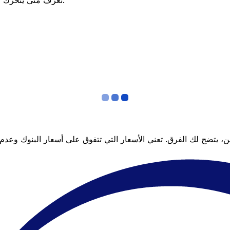
تعرف متى يتحرك السعر لصالحك؟ اضبط تنبيه السعر وسنخبرك عندما يصل إلى هدفك.