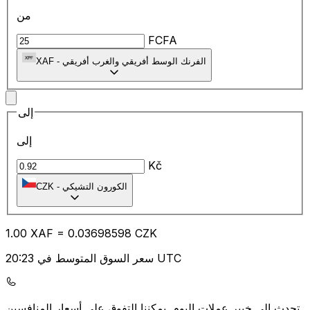
من
FCFA
الفرنك الوسط أفريقي والغرب أفريقي
-
XAF
إلى
إلى
Kč
الكورون التشيكي
-
CZK
1.00
XAF
=
0.03
698598
CZK
سعر السوق المتوسط في 20:23 UTC
يمكننا التفوق على أسعار المنافسين.
تحدث إلى خبير عملات اليوم.