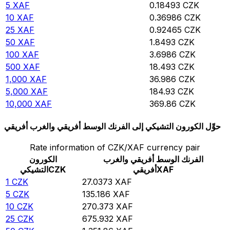
5
XAF
0.18493
CZK
10
XAF
0.36986
CZK
25
XAF
0.92465
CZK
50
XAF
1.8493
CZK
100
XAF
3.6986
CZK
500
XAF
18.493
CZK
1,000
XAF
36.986
CZK
5,000
XAF
184.93
CZK
10,000
XAF
369.86
CZK
حوِّل الكورون التشيكي إلى الفرنك الوسط أفريقي والغرب أفريقي
Rate information of CZK/XAF currency pair
الفرنك الوسط أفريقي والغرب
الكورون
XAF
أفريقي
CZK
التشيكي
1
CZK
27.0373
XAF
5
CZK
135.186
XAF
10
CZK
270.373
XAF
25
CZK
675.932
XAF