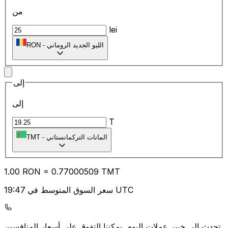
من
lei
الليو الجديد الروماني
-
RON
إلى
إلى
T
المانات التركمانستاني
-
TMT
1.00
RON
=
0.77
000509
TMT
سعر السوق المتوسط في 19:47 UTC
يمكننا التفوق على أسعار المنافسين.
تحدث إلى خبير عملات اليوم.