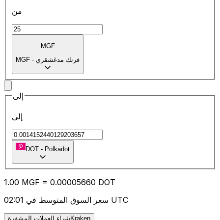
من
MGF
فرنك مدغشقري
-
MGF
إلى
إلى
DOT
-
Polkadot
1.00
MGF
=
0.00
005660
DOT
سعر السوق المتوسط في 02:01 UTC
شراء العملات المشفرةKraken