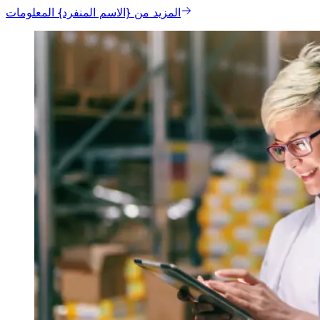
المزيد من {الاسم المنفرد} المعلومات