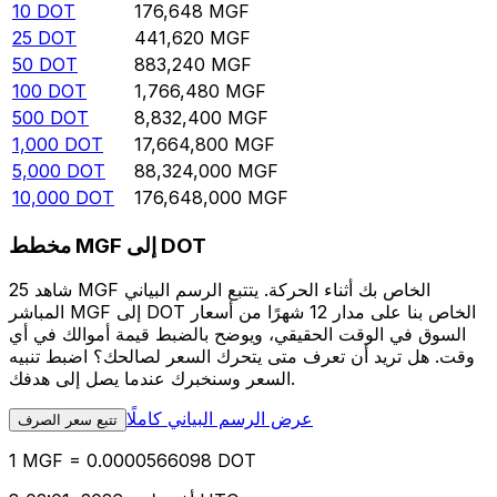
10
DOT
176,648
MGF
25
DOT
441,620
MGF
50
DOT
883,240
MGF
100
DOT
1,766,480
MGF
500
DOT
8,832,400
MGF
1,000
DOT
17,664,800
MGF
5,000
DOT
88,324,000
MGF
10,000
DOT
176,648,000
MGF
مخطط MGF إلى DOT
شاهد 25 MGF الخاص بك أثناء الحركة. يتتبع الرسم البياني
المباشر MGF إلى DOT الخاص بنا على مدار 12 شهرًا من أسعار
السوق في الوقت الحقيقي، ويوضح بالضبط قيمة أموالك في أي
وقت. هل تريد أن تعرف متى يتحرك السعر لصالحك؟ اضبط تنبيه
السعر وسنخبرك عندما يصل إلى هدفك.
عرض الرسم البياني كاملًا
تتبع سعر الصرف
1 MGF = 0.0000566098 DOT