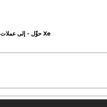
25 KES إلى MTL | حوِّل - إلى عملات الشلن الكيني | إكس إي Xe