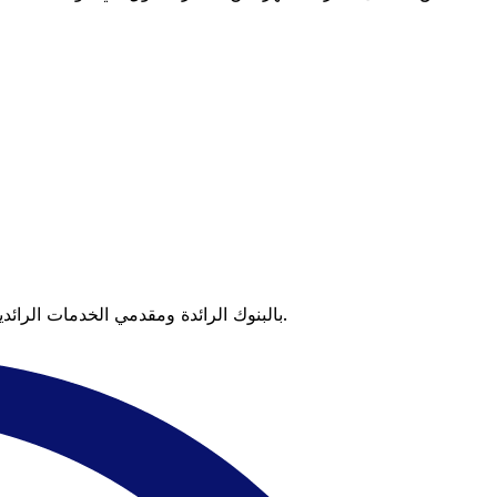
عندما تقارن Xe بالبنوك الرائدة ومقدمي الخدمات الرائدين، يتضح لك الفرق. تعني الأسعار التي تتفوق على أسعار البنوك وعدم وجود رسوم خفية قيمة أكبر على كل عملية تحويل.