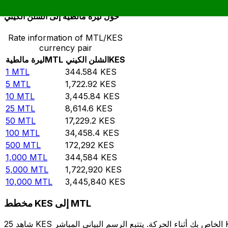
حوِّل ليرة مالطية إلى الشلن الكيني
Rate information of MTL/KES
currency pair
KES
الشلن الكيني
MTL
ليرة مالطية
1
MTL
344.584
KES
5
MTL
1,722.92
KES
10
MTL
3,445.84
KES
25
MTL
8,614.6
KES
50
MTL
17,229.2
KES
100
MTL
34,458.4
KES
500
MTL
172,292
KES
1,000
MTL
344,584
KES
5,000
MTL
1,722,920
KES
10,000
MTL
3,445,840
KES
مخطط KES إلى MTL
شاهد 25 KES الخاص بك أثناء الحركة. يتتبع الرسم البياني المباشر KES إلى MTL الخاص بنا على مدار 12 شهرًا من أسعار السوق في الوقت الحقيقي، ويوضح بالضبط قيمة أموالك في أي وقت. هل تريد