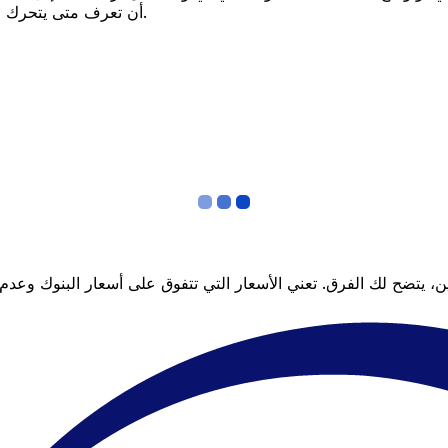
أن تعرف متى يتحرك السعر لصالحك؟ اضبط تنبيه السعر وسنخبرك عندما يصل إلى هدفك.