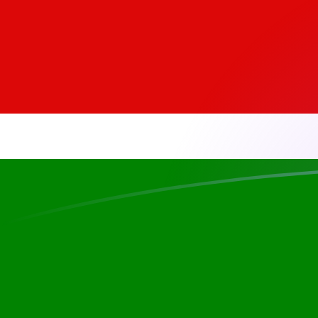
KES إلى MTL أسعار الصرف اليوم
حوِّل الشلن الكيني إلى ليرة مالطية
Rate information of KES/MTL
currency pair
MTL
ليرة مالطية
KES
الشلن الكيني
1
KES
0.00290205
MTL
5
KES
0.0145102
MTL
10
KES
0.0290205
MTL
25
KES
0.0725512
MTL
50
KES
0.145102
MTL
100
KES
0.290205
MTL
500
KES
1.45102
MTL
1,000
KES
2.90205
MTL
5,000
KES
14.5102
MTL
10,000
KES
29.0205
MTL