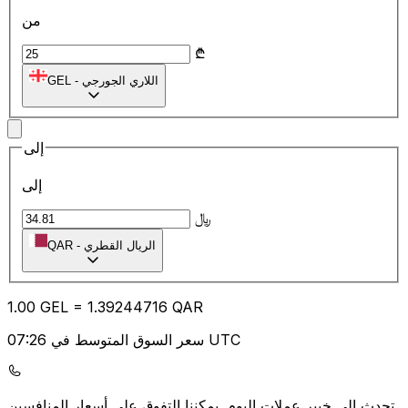
من
₾
اللاري الجورجي
-
GEL
إلى
إلى
﷼
الريال القطري
-
QAR
1.00
GEL
=
1.39
244716
QAR
سعر السوق المتوسط في 07:26 UTC
يمكننا التفوق على أسعار المنافسين.
تحدث إلى خبير عملات اليوم.