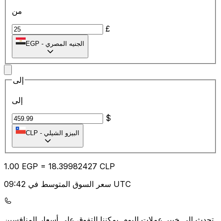
من
£
الجنيه المصري
-
EGP
إلى
إلى
$
البيزو الشيلي
-
CLP
1.00
EGP
=
18.39
982427
CLP
سعر السوق المتوسط في 09:42 UTC
يمكننا التفوق على أسعار المنافسين.
تحدث إلى خبير عملات اليوم.