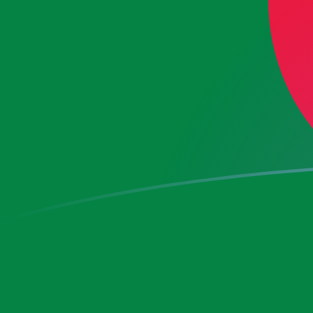
BRL إلى DZD أسعار الصرف اليوم
حوِّل الريال البرازيلي إلى الدينار الجزائري
Rate information of BRL/DZD
currency pair
DZD
الدينار الجزائري
BRL
الريال البرازيلي
1
BRL
26.1697
DZD
5
BRL
130.848
DZD
10
BRL
261.697
DZD
25
BRL
654.242
DZD
50
BRL
1,308.48
DZD
100
BRL
2,616.97
DZD
500
BRL
13,084.8
DZD
1,000
BRL
26,169.7
DZD
5,000
BRL
130,848
DZD
10,000
BRL
261,697
DZD
حوِّل الدينار الجزائري إلى الريال البرازيلي