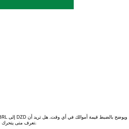
تعرف متى يتحرك السعر لصالحك؟ اضبط تنبيه السعر وسنخبرك عندما يصل إلى هدفك.