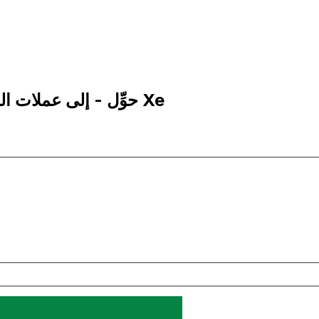
25 BRL إلى DZD | حوِّل - إلى عملات الريال البرازيلي | إكس إي Xe