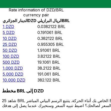
Rate information of DZD/BRL
currency pair
BRL
الريال البرازيلي
DZD
الدينار الجزائري
1
DZD
0.0382122
BRL
5
DZD
0.191061
BRL
10
DZD
0.382122
BRL
25
DZD
0.955305
BRL
50
DZD
1.91061
BRL
100
DZD
3.82122
BRL
500
DZD
19.1061
BRL
1,000
DZD
38.2122
BRL
5,000
DZD
191.061
BRL
10,000
DZD
382.122
BRL
مخطط BRL إلى DZD
شاهد 25 BRL الخاص بك أثناء الحركة. يتتبع الرسم البياني المباشر BRL إلى DZD الخاص بنا على مدار 12 شهرًا من أسعار السوق في الوقت الحقيقي، ويوضح بالضبط قيمة أموالك في أي وقت. هل تريد أن