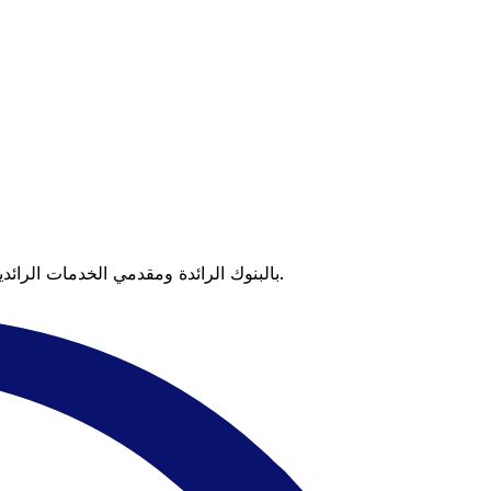
عندما تقارن Xe بالبنوك الرائدة ومقدمي الخدمات الرائدين، يتضح لك الفرق. تعني الأسعار التي تتفوق على أسعار البنوك وعدم وجود رسوم خفية قيمة أكبر على كل عملية تحويل.