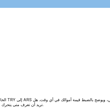
تريد أن تعرف متى يتحرك السعر لصالحك؟ اضبط تنبيه السعر وسنخبرك عندما يصل إلى هدفك.