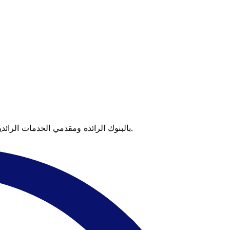
عندما تقارن Xe بالبنوك الرائدة ومقدمي الخدمات الرائدين، يتضح لك الفرق. تعني الأسعار التي تتفوق على أسعار البنوك وعدم وجود رسوم خفية قيمة أكبر على كل عملية تحويل.