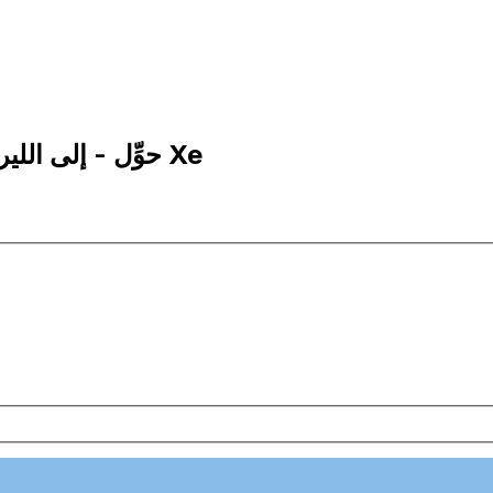
10,000 TRY إلى ARS | حوِّل - إلى الليرة التركية | إكس إي Xe