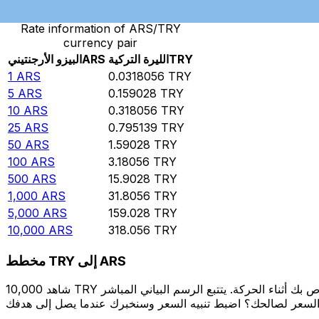
Rate information of ARS/TRY
currency pair
TRY
الليرة التركية
ARS
البيزو الأرجنتيني
1
ARS
0.0318056
TRY
5
ARS
0.159028
TRY
10
ARS
0.318056
TRY
25
ARS
0.795139
TRY
50
ARS
1.59028
TRY
100
ARS
3.18056
TRY
500
ARS
15.9028
TRY
1,000
ARS
31.8056
TRY
5,000
ARS
159.028
TRY
10,000
ARS
318.056
TRY
مخطط TRY إلى ARS
شاهد 10,000 TRY الخاص بك أثناء الحركة. يتتبع الرسم البياني المباشر TRY إلى ARS الخاص بنا على مدار 12 شهرًا من أسعار السوق في الوقت الحقيقي، ويوضح بالضبط قيمة أموالك في أي وقت. هل