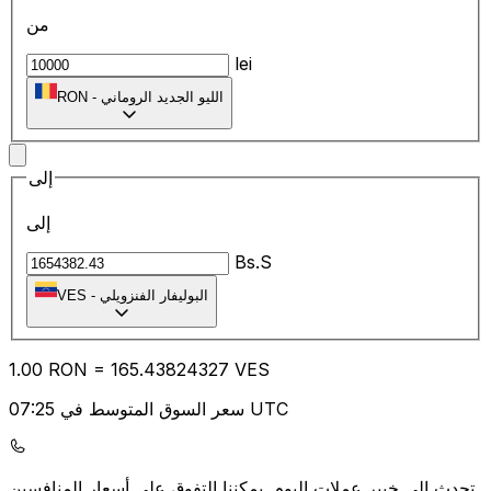
من
lei
الليو الجديد الروماني
-
RON
إلى
إلى
Bs.S
البوليفار الفنزويلي
-
VES
1.00
RON
=
165.43
824327
VES
سعر السوق المتوسط في 07:25 UTC
يمكننا التفوق على أسعار المنافسين.
تحدث إلى خبير عملات اليوم.