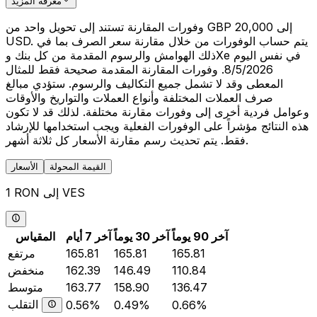
معرفة المزيد
وفورات المقارنة تستند إلى تحويل واحد من GBP 20,000 إلى
USD. يتم حساب الوفورات من خلال مقارنة سعر الصرف بما في
ذلك الهوامش والرسوم المقدمة من كل بنك وXe في نفس اليوم
8/5/2026. وفورات المقارنة المقدمة صحيحة فقط للمثال
المعطى وقد لا تشمل جميع التكاليف والرسوم. ستؤدي مبالغ
صرف العملات المختلفة وأنواع العملات والتواريخ والأوقات
وعوامل فردية أخرى إلى وفورات مقارنة مختلفة. لذلك قد لا تكون
هذه النتائج مؤشراً على الوفورات الفعلية ويجب استخدامها للإرشاد
فقط. يتم تحديث رسم مقارنة الأسعار كل ثلاثة أشهر.
القيمة المحولة
الأسعار
1 RON إلى VES
آخر 90 يوماً
آخر 30 يوماً
آخر 7 أيام
المقياس
165.81
165.81
165.81
مرتفع
110.84
146.49
162.39
منخفض
136.47
158.90
163.77
متوسط
التقلب
0.56%
0.49%
0.66%