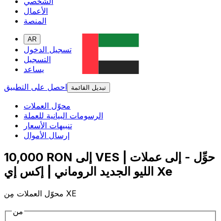
الشخصي
الأعمال
المنصة
AR
تسجيل الدخول
التسجيل
يساعد
احصل على التطبيق
تبديل القائمة
محوّل العملات
الرسومات البيانية للعملة
تنبيهات الأسعار
إرسال الأموال
10,000 RON إلى VES | حوِّل - إلى عملات
الليو الجديد الروماني | إكس إي Xe
محوّل العملات مِن XE
من