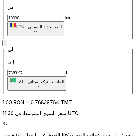
من
lei
الليو الجديد الروماني
-
RON
إلى
إلى
T
المانات التركمانستاني
-
TMT
1.00
RON
=
0.76
839764
TMT
سعر السوق المتوسط في 11:30 UTC
يمكننا التفوق على أسعار المنافسين.
تحدث إلى خبير عملات اليوم.