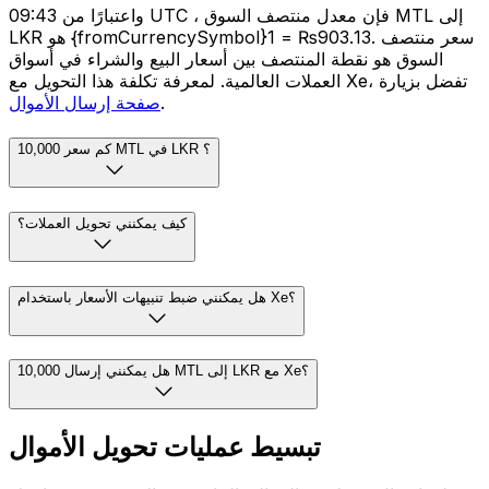
واعتبارًا من 09:43 UTC ، فإن معدل منتصف السوق MTL إلى
LKR هو {fromCurrencySymbol}1 = ₨903.13. سعر منتصف
السوق هو نقطة المنتصف بين أسعار البيع والشراء في أسواق
العملات العالمية. لمعرفة تكلفة هذا التحويل مع Xe، تفضل بزيارة
.
صفحة إرسال الأموال
كم سعر 10,000 MTL في LKR ؟
كيف يمكنني تحويل العملات؟
هل يمكنني ضبط تنبيهات الأسعار باستخدام Xe؟
هل يمكنني إرسال 10,000 MTL إلى LKR مع Xe؟
تبسيط عمليات تحويل الأموال