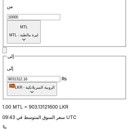
من
MTL
ليرة مالطية
-
MTL
إلى
إلى
₨
الروبية السريلانكية
-
LKR
1.00
MTL
=
903.13
121600
LKR
سعر السوق المتوسط في 09:43 UTC