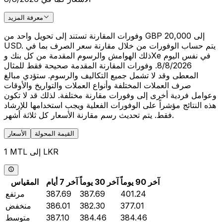
معرفة المزيد
وفورات المقارنة تستند إلى تحويل واحد من GBP 20,000 إلى
USD. يتم حساب الوفورات من خلال مقارنة سعر الصرف بما في
ذلك الهوامش والرسوم المقدمة من كل بنك وXe في نفس اليوم
8/8/2026. وفورات المقارنة المقدمة صحيحة فقط للمثال
المعطى وقد لا تشمل جميع التكاليف والرسوم. ستؤدي مبالغ
صرف العملات المختلفة وأنواع العملات والتواريخ والأوقات
وعوامل فردية أخرى إلى وفورات مقارنة مختلفة. لذلك قد لا تكون
هذه النتائج مؤشراً على الوفورات الفعلية ويجب استخدامها للإرشاد
فقط. يتم تحديث رسم مقارنة الأسعار كل ثلاثة أشهر.
القيمة المحولة
الأسعار
1 MTL إلى LKR
آخر 90 يوماً
آخر 30 يوماً
آخر 7 أيام
المقياس
401.24
387.69
387.69
مرتفع
377.01
382.30
386.01
منخفض
384.46
384.46
387.10
متوسط