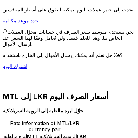
يمكننا التفوق على أسعار المنافسين.
تحدث إلى خبير عملات اليوم.
حدد موعد مكالمة
نحن نستخدم متوسط سعر الصرف في حسابات محوِّل العملات
الخاص بنا. وهذا للعلم فقط، ولن تُعامل وفقًا لهذا السعر عند
إرسال الأموال،
هل تعلم أنه يمكنك إرسال الأموال إلى الخارج باستخدام Xe؟
اشترك اليوم
MTL إلى LKR أسعار الصرف اليوم
حوِّل ليرة مالطية إلى الروبية السريلانكية
Rate information of MTL/LKR
currency pair
LKR
الروبية السريلانكية
MTL
ليرة مالطية