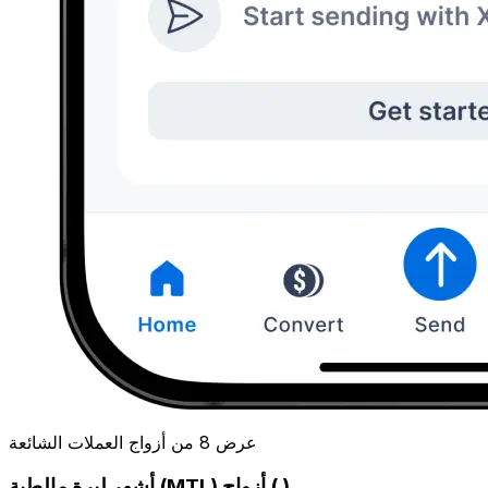
عرض 8 من أزواج العملات الشائعة
أشهر ليرة مالطية (MTL) أزواج ( )