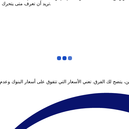
تريد أن تعرف متى يتحرك السعر لصالحك؟ اضبط تنبيه السعر وسنخبرك عندما يصل إلى هدفك.