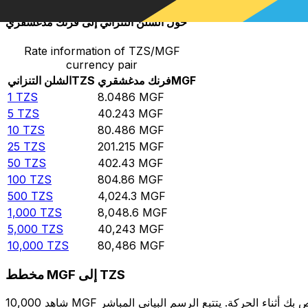
حوِّل الشلن التنزاني إلى فرنك مدغشقري
Rate information of TZS/MGF
currency pair
MGF
فرنك مدغشقري
TZS
الشلن التنزاني
1
TZS
8.0486
MGF
5
TZS
40.243
MGF
10
TZS
80.486
MGF
25
TZS
201.215
MGF
50
TZS
402.43
MGF
100
TZS
804.86
MGF
500
TZS
4,024.3
MGF
1,000
TZS
8,048.6
MGF
5,000
TZS
40,243
MGF
10,000
TZS
80,486
MGF
مخطط MGF إلى TZS
شاهد 10,000 MGF الخاص بك أثناء الحركة. يتتبع الرسم البياني المباشر MGF إلى TZS الخاص بنا على مدار 12 شهرًا من أسعار السوق في الوقت الحقيقي، ويوضح بالضبط قيمة أموالك في أي وقت. هل