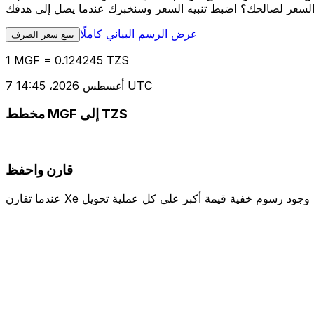
عرض الرسم البياني كاملًا
تتبع سعر الصرف
1 MGF = 0.124245 TZS
7 أغسطس 2026، 14:45 UTC
مخطط MGF إلى TZS
قارن واحفظ