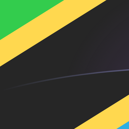
MGF إلى TZS أسعار الصرف اليوم
حوِّل فرنك مدغشقري إلى الشلن التنزاني
Rate information of MGF/TZS
currency pair
TZS
الشلن التنزاني
MGF
فرنك مدغشقري
1
MGF
0.124245
TZS
5
MGF
0.621226
TZS
10
MGF
1.24245
TZS
25
MGF
3.10613
TZS
50
MGF
6.21226
TZS
100
MGF
12.4245
TZS
500
MGF
62.1226
TZS
1,000
MGF
124.245
TZS
5,000
MGF
621.226
TZS
10,000
MGF
1,242.45
TZS