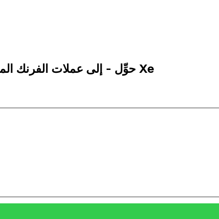
10,000 MGF إلى TZS | حوِّل - إلى عملات الفرنك المالاغاشي | إكس إي Xe