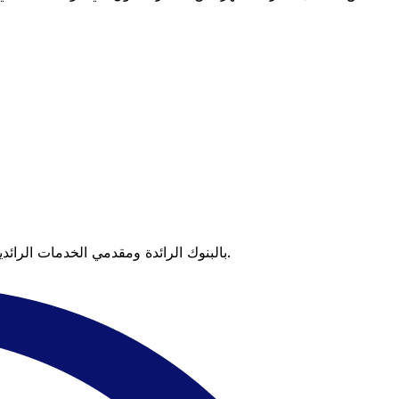
عندما تقارن Xe بالبنوك الرائدة ومقدمي الخدمات الرائدين، يتضح لك الفرق. تعني الأسعار التي تتفوق على أسعار البنوك وعدم وجود رسوم خفية قيمة أكبر على كل عملية تحويل.