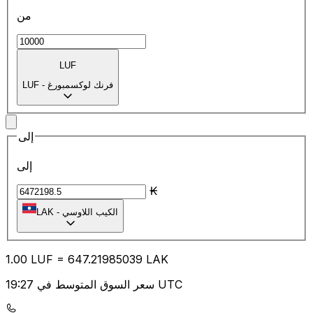
من
LUF
فرنك لوكسمبورغ
-
LUF
إلى
إلى
₭
الكيب اللاوسي
-
LAK
1.00
LUF
=
647.21
985039
LAK
سعر السوق المتوسط في 19:27 UTC