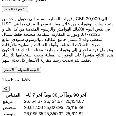
معرفة المزيد
وفورات المقارنة تستند إلى تحويل واحد من GBP 20,000 إلى
USD. يتم حساب الوفورات من خلال مقارنة سعر الصرف بما في
ذلك الهوامش والرسوم المقدمة من كل بنك وXe في نفس اليوم
8/7/2026. وفورات المقارنة المقدمة صحيحة فقط للمثال
المعطى وقد لا تشمل جميع التكاليف والرسوم. ستؤدي مبالغ
صرف العملات المختلفة وأنواع العملات والتواريخ والأوقات
وعوامل فردية أخرى إلى وفورات مقارنة مختلفة. لذلك قد لا تكون
هذه النتائج مؤشراً على الوفورات الفعلية ويجب استخدامها للإرشاد
فقط. يتم تحديث رسم مقارنة الأسعار كل ثلاثة أشهر.
القيمة المحولة
الأسعار
1 LUF إلى LAK
آخر 90 يوماً
آخر 30 يوماً
آخر 7 أيام
المقياس
26,154.67
26,154.67
26,154.67
مرتفع
25,119.38
25,627.95
26,012.06
منخفض
25,611.82
25,859.32
26,085.35
متوسط