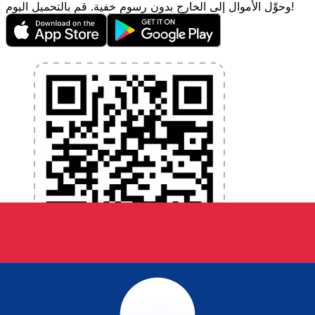
وحوِّل الأموال إلى الخارج بدون رسوم خفية. قم بالتحميل اليوم!