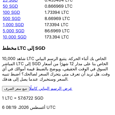
25
SGD
0.433484
LTC
50
SGD
0.866969
LTC
100
SGD
1.73394
LTC
500
SGD
8.66969
LTC
1,000
SGD
17.3394
LTC
5,000
SGD
86.6969
LTC
10,000
SGD
173.394
LTC
مخطط LTC إلى SGD
شاهد 10,000 LTC الخاص بك أثناء الحركة. يتتبع الرسم البياني
المباشر LTC إلى SGD الخاص بنا على مدار 12 شهرًا من أسعار
السوق في الوقت الحقيقي، ويوضح بالضبط قيمة أموالك في أي
وقت. هل تريد أن تعرف متى يتحرك السعر لصالحك؟ اضبط تنبيه
السعر وسنخبرك عندما يصل إلى هدفك.
عرض الرسم البياني كاملًا
تتبع سعر الصرف
1 LTC = 57.6722 SGD
6 أغسطس 2026، 08:19 UTC