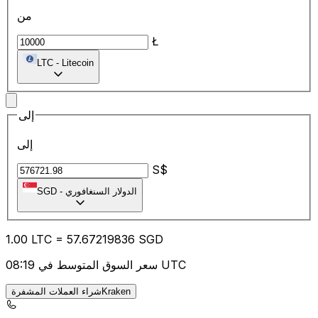
من
Ł
LTC
-
Litecoin
إلى
إلى
S$
الدولار السنغافوري
-
SGD
1.00
LTC
=
57.67
219836
SGD
سعر السوق المتوسط في 08:19 UTC
شراء العملات المشفرةKraken