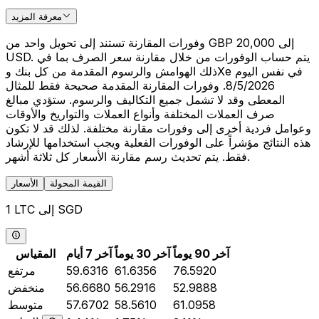
معرفة المزيد
وفورات المقارنة تستند إلى تحويل واحد من GBP 20,000 إلى
USD. يتم حساب الوفورات من خلال مقارنة سعر الصرف بما في
ذلك الهوامش والرسوم المقدمة من كل بنك وXe في نفس اليوم
8/5/2026. وفورات المقارنة المقدمة صحيحة فقط للمثال
المعطى وقد لا تشمل جميع التكاليف والرسوم. ستؤدي مبالغ
صرف العملات المختلفة وأنواع العملات والتواريخ والأوقات
وعوامل فردية أخرى إلى وفورات مقارنة مختلفة. لذلك قد لا تكون
هذه النتائج مؤشراً على الوفورات الفعلية ويجب استخدامها للإرشاد
فقط. يتم تحديث رسم مقارنة الأسعار كل ثلاثة أشهر.
القيمة المحولة
الأسعار
1 LTC إلى SGD
آخر 90 يوماً
آخر 30 يوماً
آخر 7 أيام
المقياس
76.5920
61.6356
59.6316
مرتفع
52.9888
56.2916
56.6680
منخفض
61.0958
58.5610
57.6702
متوسط