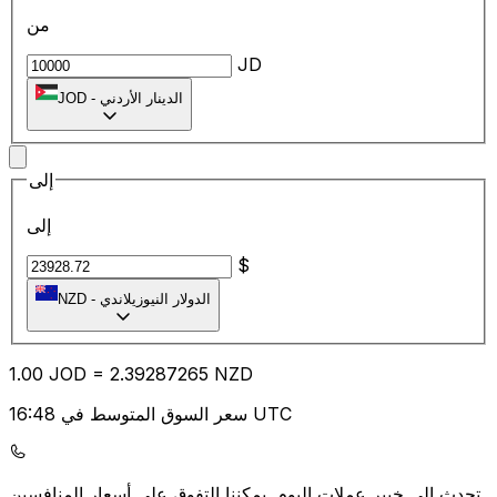
من
JD
الدينار الأردني
-
JOD
إلى
إلى
$
الدولار النيوزيلاندي
-
NZD
1.00
JOD
=
2.39
287265
NZD
سعر السوق المتوسط في 16:48 UTC
يمكننا التفوق على أسعار المنافسين.
تحدث إلى خبير عملات اليوم.