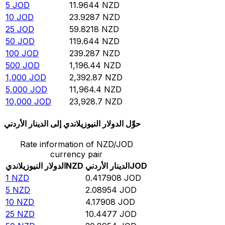
5
JOD
11.9644
NZD
10
JOD
23.9287
NZD
25
JOD
59.8218
NZD
50
JOD
119.644
NZD
100
JOD
239.287
NZD
500
JOD
1,196.44
NZD
1,000
JOD
2,392.87
NZD
5,000
JOD
11,964.4
NZD
10,000
JOD
23,928.7
NZD
حوِّل الدولار النيوزيلاندي إلى الدينار الأردني
Rate information of NZD/JOD
currency pair
JOD
الدينار الأردني
NZD
الدولار النيوزيلاندي
1
NZD
0.417908
JOD
5
NZD
2.08954
JOD
10
NZD
4.17908
JOD
25
NZD
10.4477
JOD