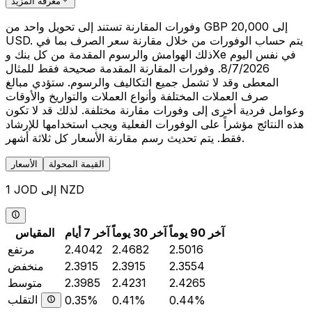
معرفة المزيد
وفورات المقارنة تستند إلى تحويل واحد من GBP 20,000 إلى
USD. يتم حساب الوفورات من خلال مقارنة سعر الصرف بما في
ذلك الهوامش والرسوم المقدمة من كل بنك وXe في نفس اليوم
8/7/2026. وفورات المقارنة المقدمة صحيحة فقط للمثال
المعطى وقد لا تشمل جميع التكاليف والرسوم. ستؤدي مبالغ
صرف العملات المختلفة وأنواع العملات والتواريخ والأوقات
وعوامل فردية أخرى إلى وفورات مقارنة مختلفة. لذلك قد لا تكون
هذه النتائج مؤشراً على الوفورات الفعلية ويجب استخدامها للإرشاد
فقط. يتم تحديث رسم مقارنة الأسعار كل ثلاثة أشهر.
القيمة المحولة
الأسعار
1 JOD إلى NZD
آخر 90 يوماً
آخر 30 يوماً
آخر 7 أيام
المقياس
2.5016
2.4682
2.4042
مرتفع
2.3554
2.3915
2.3915
منخفض
2.4265
2.4231
2.3985
متوسط
التقلب
0.35%
0.41%
0.44%