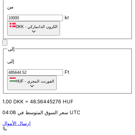
من
kr
الكرون الدانماركي
-
DKK
إلى
إلى
Ft
الفورنت المجري
-
HUF
1.00
DKK
=
48.56
445276
HUF
سعر السوق المتوسط في 04:08 UTC
إرسال الأموال