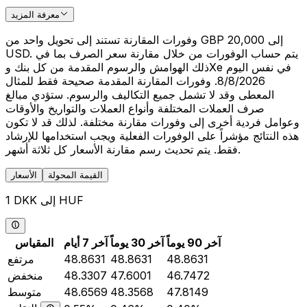
معرفة المزيد
وفورات المقارنة تستند إلى تحويل واحد من GBP 20,000 إلى
USD. يتم حساب الوفورات من خلال مقارنة سعر الصرف بما في
ذلك الهوامش والرسوم المقدمة من كل بنك وXe في نفس اليوم
8/8/2026. وفورات المقارنة المقدمة صحيحة فقط للمثال
المعطى وقد لا تشمل جميع التكاليف والرسوم. ستؤدي مبالغ
صرف العملات المختلفة وأنواع العملات والتواريخ والأوقات
وعوامل فردية أخرى إلى وفورات مقارنة مختلفة. لذلك قد لا تكون
هذه النتائج مؤشراً على الوفورات الفعلية ويجب استخدامها للإرشاد
فقط. يتم تحديث رسم مقارنة الأسعار كل ثلاثة أشهر.
القيمة المحولة
الأسعار
1 DKK إلى HUF
آخر 90 يوماً
آخر 30 يوماً
آخر 7 أيام
المقياس
48.8631
48.8631
48.8631
مرتفع
46.7472
47.6001
48.3307
منخفض
47.8149
48.3568
48.6569
متوسط