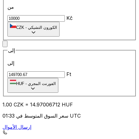
من
Kč
الكورون التشيكي
-
CZK
إلى
إلى
Ft
الفورنت المجري
-
HUF
1.00
CZK
=
14.97
006712
HUF
سعر السوق المتوسط في 01:33 UTC
إرسال الأموال