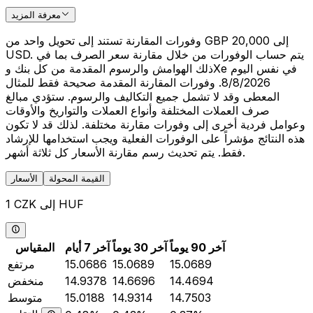
معرفة المزيد
وفورات المقارنة تستند إلى تحويل واحد من GBP 20,000 إلى
USD. يتم حساب الوفورات من خلال مقارنة سعر الصرف بما في
ذلك الهوامش والرسوم المقدمة من كل بنك وXe في نفس اليوم
8/8/2026. وفورات المقارنة المقدمة صحيحة فقط للمثال
المعطى وقد لا تشمل جميع التكاليف والرسوم. ستؤدي مبالغ
صرف العملات المختلفة وأنواع العملات والتواريخ والأوقات
وعوامل فردية أخرى إلى وفورات مقارنة مختلفة. لذلك قد لا تكون
هذه النتائج مؤشراً على الوفورات الفعلية ويجب استخدامها للإرشاد
فقط. يتم تحديث رسم مقارنة الأسعار كل ثلاثة أشهر.
القيمة المحولة
الأسعار
1 CZK إلى HUF
آخر 90 يوماً
آخر 30 يوماً
آخر 7 أيام
المقياس
15.0689
15.0689
15.0686
مرتفع
14.4694
14.6696
14.9378
منخفض
14.7503
14.9314
15.0188
متوسط