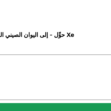
10,000 CNH إلى KWD | حوِّل - إلى اليوان الصيني الخارجي | إكس إي Xe