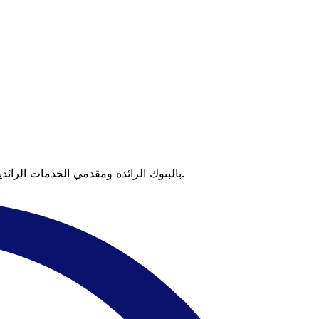
عندما تقارن Xe بالبنوك الرائدة ومقدمي الخدمات الرائدين، يتضح لك الفرق. تعني الأسعار التي تتفوق على أسعار البنوك وعدم وجود رسوم خفية قيمة أكبر على كل عملية تحويل.