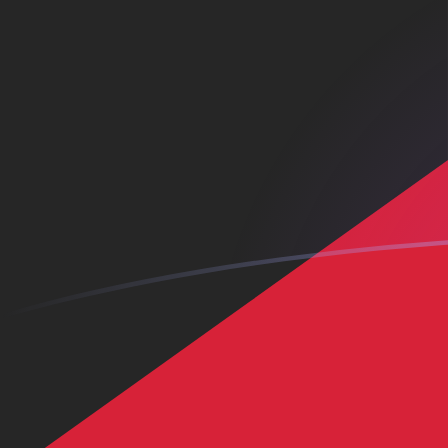
CNH إلى KWD أسعار الصرف اليوم
حوِّل اليوان الصيني رينمنبي خارج الشاطئ إلى الدينار الكويتي
Rate information of CNH/KWD currency pair
KWD
الدينار الكويتي
CNH
اليوان الصيني رينمنبي خارج الشاطئ
1
CNH
0.045568
KWD
5
CNH
0.22784
KWD
10
CNH
0.45568
KWD
25
CNH
1.1392
KWD
50
CNH
2.2784
KWD
100
CNH
4.5568
KWD
500
CNH
22.784
KWD
1,000
CNH
45.568
KWD
5,000
CNH
227.84
KWD
10,000
CNH
455.68
KWD