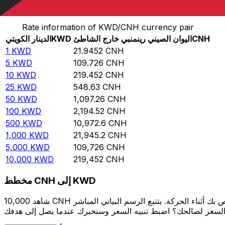
حوِّل الدينار الكويتي إلى اليوان الصيني رينمنبي خارج الشاطئ
Rate information of KWD/CNH currency pair
CNH
اليوان الصيني رينمنبي خارج الشاطئ
KWD
الدينار الكويتي
1
KWD
21.9452
CNH
5
KWD
109.726
CNH
10
KWD
219.452
CNH
25
KWD
548.63
CNH
50
KWD
1,097.26
CNH
100
KWD
2,194.52
CNH
500
KWD
10,972.6
CNH
1,000
KWD
21,945.2
CNH
5,000
KWD
109,726
CNH
10,000
KWD
219,452
CNH
مخطط CNH إلى KWD
شاهد 10,000 CNH الخاص بك أثناء الحركة. يتتبع الرسم البياني المباشر CNH إلى KWD الخاص بنا على مدار 12 شهرًا من أسعار السوق في الوقت الحقيقي، ويوضح بالضبط قيمة أموالك في أي وقت. هل