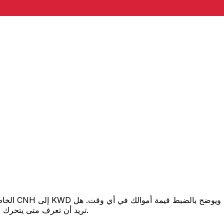
تريد أن تعرف متى يتحرك السعر لصالحك؟ اضبط تنبيه السعر وسنخبرك عندما يصل إلى هدفك.