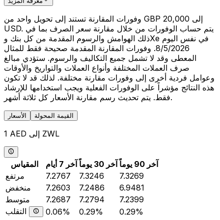
معرفة المزيد
وفورات المقارنة تستند إلى تحويل واحد من GBP 20,000 إلى
USD. يتم حساب الوفورات من خلال مقارنة سعر الصرف بما في
ذلك الهوامش والرسوم المقدمة من كل بنك وXe في نفس اليوم
8/5/2026. وفورات المقارنة المقدمة صحيحة فقط للمثال
المعطى وقد لا تشمل جميع التكاليف والرسوم. ستؤدي مبالغ
صرف العملات المختلفة وأنواع العملات والتواريخ والأوقات
وعوامل فردية أخرى إلى وفورات مقارنة مختلفة. لذلك قد لا تكون
هذه النتائج مؤشراً على الوفورات الفعلية ويجب استخدامها للإرشاد
فقط. يتم تحديث رسم مقارنة الأسعار كل ثلاثة أشهر.
القيمة المحولة
الأسعار
1 AED إلى ZWL
آخر 90 يوماً
آخر 30 يوماً
آخر 7 أيام
المقياس
7.3269
7.3246
7.2767
مرتفع
6.9481
7.2486
7.2603
منخفض
7.2399
7.2794
7.2687
متوسط
التقلب
0.06%
0.29%
0.29%