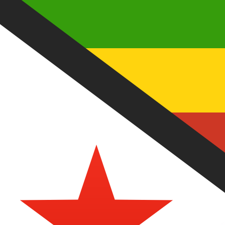
الدولار الزيمبابوي
-
ZWG
1.00
AED
=
7.25
318534
ZWG
سعر السوق المتوسط في 00:32 UTC
يمكننا التفوق على أسعار المنافسين.
تحدث إلى خبير عملات اليوم.
حدد موعد مكالمة
هل تعلم أنه يمكنك إرسال الأموال إلى الخارج باستخدام Xe؟
اشترك اليوم