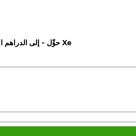
10,000 AED إلى ZWG | حوِّل - إلى الدراهم الإماراتية | إكس إي Xe