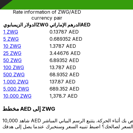
Rate information of ZWG/AED
currency pair
AED
الدرهم الإماراتي
ZWG
الدولار الزيمبابوي
1
ZWG
0.13787
AED
5
ZWG
0.689352
AED
10
ZWG
1.3787
AED
25
ZWG
3.44676
AED
50
ZWG
6.89352
AED
100
ZWG
13.787
AED
500
ZWG
68.9352
AED
1,000
ZWG
137.87
AED
5,000
ZWG
689.352
AED
10,000
ZWG
1,378.7
AED
مخطط AED إلى ZWG
شاهد 10,000 AED الخاص بك أثناء الحركة. يتتبع الرسم البياني المباشر AED إلى ZWG الخاص بنا على مدار 12 شهرًا من أسعار السوق في الوقت الحقيقي، ويوضح بالضبط قيمة أموالك في أي وقت. هل