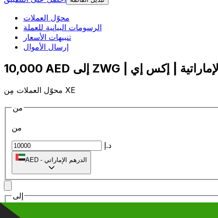
محوّل العملات
الرسومات البيانية للعملة
تنبيهات الأسعار
إرسال الأموال
محوّل العملات مِن XE
من
من
د.إ
الدرهم الإماراتي
-
AED
إلى
إلى