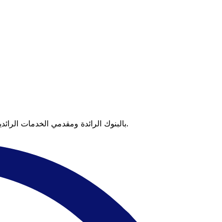
عندما تقارن Xe بالبنوك الرائدة ومقدمي الخدمات الرائدين، يتضح لك الفرق. تعني الأسعار التي تتفوق على أسعار البنوك وعدم وجود رسوم خفية قيمة أكبر على كل عملية تحويل.