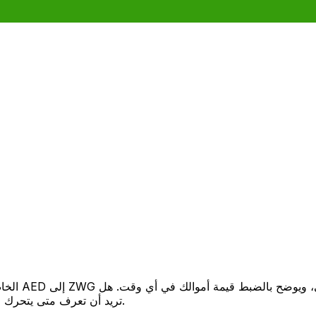
تريد أن تعرف متى يتحرك السعر لصالحك؟ اضبط تنبيه السعر وسنخبرك عندما يصل إلى هدفك.