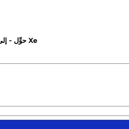
10,000 ADA إلى HTG | حوِّل - إلى كاردانو | إكس إي Xe