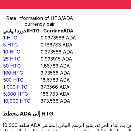
حوِّل الجورد الهايتي إلى Cardano
Rate information of HTG/ADA
currency pair
ADA
Cardano
HTG
الجورد الهايتي
1
HTG
0.0373566
ADA
5
HTG
0.186783
ADA
10
HTG
0.373566
ADA
25
HTG
0.933915
ADA
50
HTG
1.86783
ADA
100
HTG
3.73566
ADA
500
HTG
18.6783
ADA
1,000
HTG
37.3566
ADA
5,000
HTG
186.783
ADA
10,000
HTG
373.566
ADA
مخطط ADA إلى HTG
شاهد 10,000 ADA الخاص بك أثناء الحركة. يتتبع الرسم البياني المباشر ADA إلى HTG الخاص بنا على مدار 12 شهرًا من أسعار السوق في الوقت الحقيقي، ويوضح بالضبط قيمة أموالك في أي وقت. هل