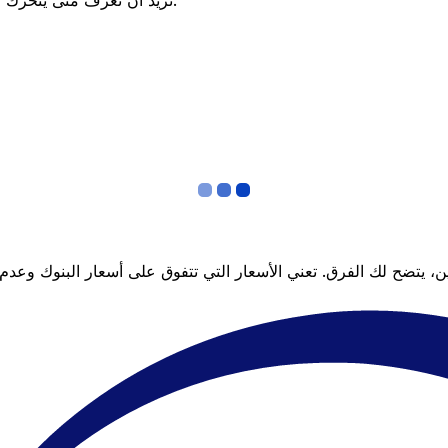
تريد أن تعرف متى يتحرك السعر لصالحك؟ اضبط تنبيه السعر وسنخبرك عندما يصل إلى هدفك.