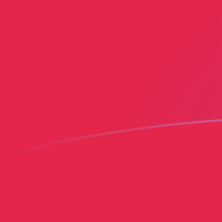
ADA إلى HTG أسعار الصرف اليوم
حوِّل Cardano إلى الجورد الهايتي
Rate information of ADA/HTG
currency pair
HTG
الجورد الهايتي
ADA
Cardano
1
ADA
26.769
HTG
5
ADA
133.845
HTG
10
ADA
267.69
HTG
25
ADA
669.226
HTG
50
ADA
1,338.45
HTG
100
ADA
2,676.9
HTG
500
ADA
13,384.5
HTG
1,000
ADA
26,769
HTG
5,000
ADA
133,845
HTG
10,000
ADA
267,690
HTG