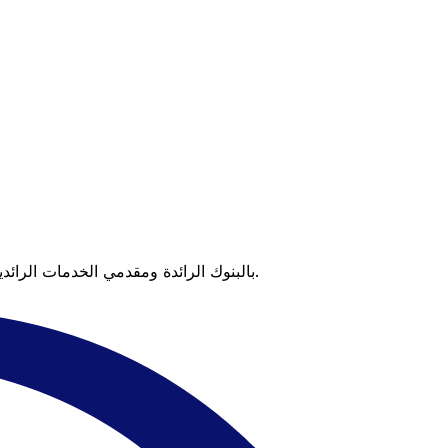
عندما تقارن Xe بالبنوك الرائدة ومقدمي الخدمات الرائدين، يتضح لك الفرق. تعني الأسعار التي تتفوق على أسعار البنوك وعدم وجود رسوم خفية قيمة أكبر على كل عملية تحويل.