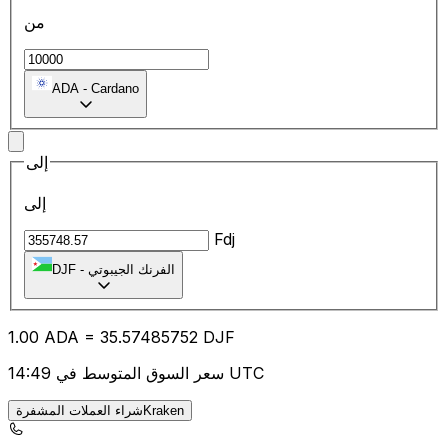
من
ADA
-
Cardano
إلى
إلى
Fdj
الفرنك الجيبوتي
-
DJF
1.00
ADA
=
35.57
485752
DJF
سعر السوق المتوسط في 14:49 UTC
شراء العملات المشفرةKraken