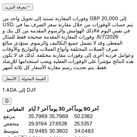
معرفة المزيد
وفورات المقارنة تستند إلى تحويل واحد من GBP 20,000 إلى
USD. يتم حساب الوفورات من خلال مقارنة سعر الصرف بما في
ذلك الهوامش والرسوم المقدمة من كل بنك وXe في نفس اليوم
8/7/2026. وفورات المقارنة المقدمة صحيحة فقط للمثال
المعطى وقد لا تشمل جميع التكاليف والرسوم. ستؤدي مبالغ
صرف العملات المختلفة وأنواع العملات والتواريخ والأوقات
وعوامل فردية أخرى إلى وفورات مقارنة مختلفة. لذلك قد لا تكون
هذه النتائج مؤشراً على الوفورات الفعلية ويجب استخدامها للإرشاد
فقط. يتم تحديث رسم مقارنة الأسعار كل ثلاثة أشهر.
القيمة المحولة
الأسعار
1 ADA إلى DJF
آخر 90 يوماً
آخر 30 يوماً
آخر 7 أيام
المقياس
50.2382
35.7969
35.7969
مرتفع
25.5357
27.6528
29.9194
منخفض
34.0483
30.3802
32.9485
متوسط