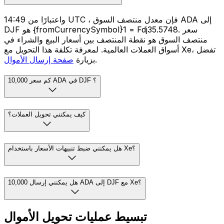
واعتبارًا من 14:49 UTC ، فإن معدل منتصف السوق ADA إلى
DJF هو {fromCurrencySymbol}1 = Fdj35.5748. سعر
منتصف السوق هو نقطة المنتصف بين أسعار البيع والشراء في
أسواق العملات العالمية. لمعرفة تكلفة هذا التحويل مع Xe، تفضل
.
بزيارة
صفحة إرسال الأموال
كم سعر 10,000 ADA في DJF ؟
كيف يمكنني تحويل العملات؟
هل يمكنني ضبط تنبيهات الأسعار باستخدام Xe؟
هل يمكنني إرسال 10,000 ADA إلى DJF مع Xe؟
تبسيط عمليات تحويل الأموال