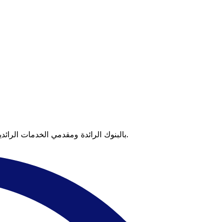
عندما تقارن Xe بالبنوك الرائدة ومقدمي الخدمات الرائدين، يتضح لك الفرق. تعني الأسعار التي تتفوق على أسعار البنوك وعدم وجود رسوم خفية قيمة أكبر على كل عملية تحويل.