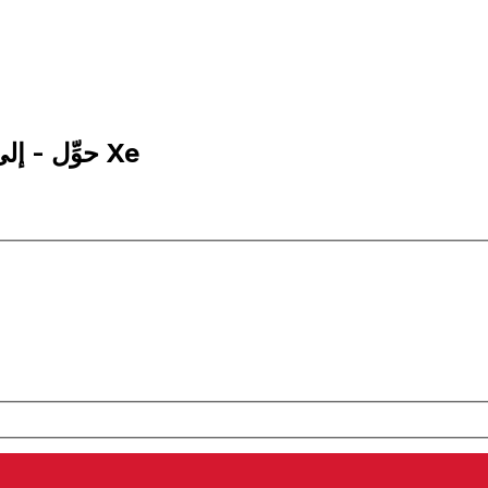
10,000 ADA إلى BZD | حوِّل - إلى كاردانو | إكس إي Xe