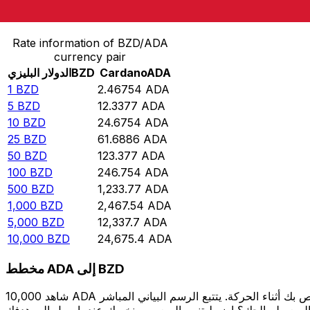
حوِّل الدولار البليزي إلى Cardano
Rate information of BZD/ADA
currency pair
ADA
Cardano
BZD
الدولار البليزي
1
BZD
2.46754
ADA
5
BZD
12.3377
ADA
10
BZD
24.6754
ADA
25
BZD
61.6886
ADA
50
BZD
123.377
ADA
100
BZD
246.754
ADA
500
BZD
1,233.77
ADA
1,000
BZD
2,467.54
ADA
5,000
BZD
12,337.7
ADA
10,000
BZD
24,675.4
ADA
مخطط ADA إلى BZD
شاهد 10,000 ADA الخاص بك أثناء الحركة. يتتبع الرسم البياني المباشر ADA إلى BZD الخاص بنا على مدار 12 شهرًا من أسعار السوق في الوقت الحقيقي، ويوضح بالضبط قيمة أموالك في أي وقت. هل