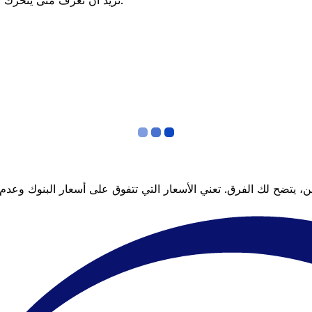
تريد أن تعرف متى يتحرك السعر لصالحك؟ اضبط تنبيه السعر وسنخبرك عندما يصل إلى هدفك.