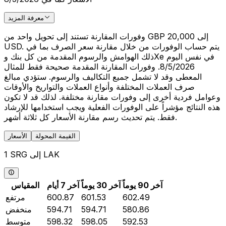
معرفة المزيد
وفورات المقارنة تستند إلى تحويل واحد من GBP 20,000 إلى
USD. يتم حساب الوفورات من خلال مقارنة سعر الصرف بما في
ذلك الهوامش والرسوم المقدمة من كل بنك وXe في نفس اليوم
8/5/2026. وفورات المقارنة المقدمة صحيحة فقط للمثال
المعطى وقد لا تشمل جميع التكاليف والرسوم. ستؤدي مبالغ
صرف العملات المختلفة وأنواع العملات والتواريخ والأوقات
وعوامل فردية أخرى إلى وفورات مقارنة مختلفة. لذلك قد لا تكون
هذه النتائج مؤشراً على الوفورات الفعلية ويجب استخدامها للإرشاد
فقط. يتم تحديث رسم مقارنة الأسعار كل ثلاثة أشهر.
القيمة المحولة
الأسعار
1 SRG إلى LAK
آخر 90 يوماً
آخر 30 يوماً
آخر 7 أيام
المقياس
602.49
601.53
600.87
مرتفع
580.86
594.71
594.71
منخفض
592.53
598.05
598.32
متوسط