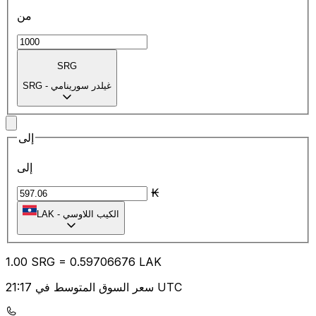
من
SRG
غيلدر سورينامي
-
SRG
إلى
إلى
₭
الكيب اللاوسي
-
LAK
1.00
SRG
=
0.59
706676
LAK
سعر السوق المتوسط في 21:17 UTC