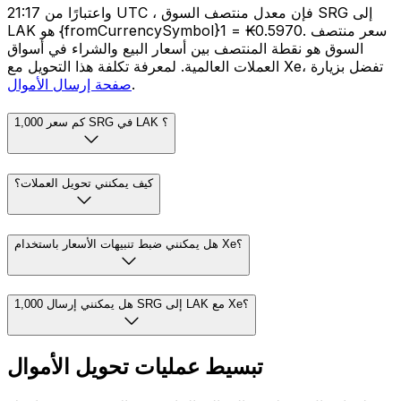
واعتبارًا من 21:17 UTC ، فإن معدل منتصف السوق SRG إلى
LAK هو {fromCurrencySymbol}1 = ₭0.5970. سعر منتصف
السوق هو نقطة المنتصف بين أسعار البيع والشراء في أسواق
العملات العالمية. لمعرفة تكلفة هذا التحويل مع Xe، تفضل بزيارة
.
صفحة إرسال الأموال
كم سعر 1,000 SRG في LAK ؟
كيف يمكنني تحويل العملات؟
هل يمكنني ضبط تنبيهات الأسعار باستخدام Xe؟
هل يمكنني إرسال 1,000 SRG إلى LAK مع Xe؟
تبسيط عمليات تحويل الأموال