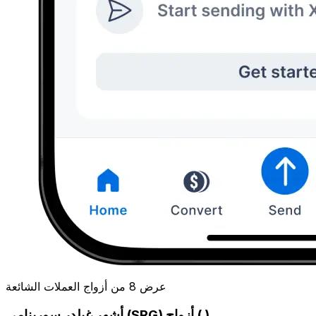
عرض 8 من أزواج العملات الشائعة
أشهر غيلدر سورينامي (SRG) أزواج ( )