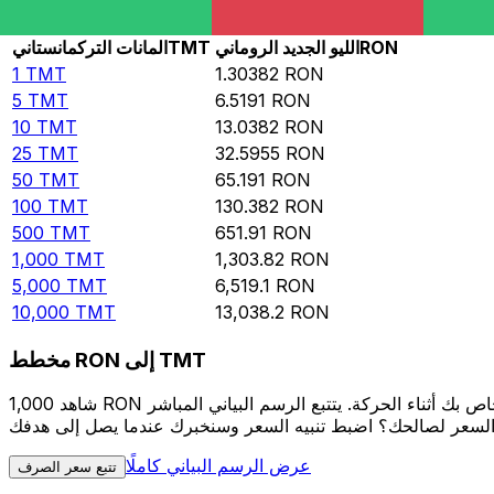
Rate information of TMT/RON currency pair
RON
الليو الجديد الروماني
TMT
المانات التركمانستاني
1
TMT
1.30382
RON
5
TMT
6.5191
RON
10
TMT
13.0382
RON
25
TMT
32.5955
RON
50
TMT
65.191
RON
100
TMT
130.382
RON
500
TMT
651.91
RON
1,000
TMT
1,303.82
RON
5,000
TMT
6,519.1
RON
10,000
TMT
13,038.2
RON
مخطط RON إلى TMT
شاهد 1,000 RON الخاص بك أثناء الحركة. يتتبع الرسم البياني المباشر RON إلى TMT الخاص بنا على مدار 12 شهرًا من أسعار السوق في الوقت الحقيقي، ويوضح بالضبط قيمة أموالك في أي وقت. هل
عرض الرسم البياني كاملًا
تتبع سعر الصرف