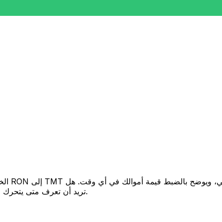
تريد أن تعرف متى يتحرك السعر لصالحك؟ اضبط تنبيه السعر وسنخبرك عندما يصل إلى هدفك.