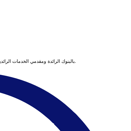
عندما تقارن Xe بالبنوك الرائدة ومقدمي الخدمات الرائدين، يتضح لك الفرق. تعني الأسعار التي تتفوق على أسعار البنوك وعدم وجود رسوم خفية قيمة أكبر على كل عملية تحويل.