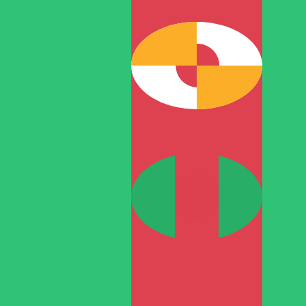
T
المانات التركمانستاني
-
TMT
1.00
RON
=
0.76
697664
TMT
سعر السوق المتوسط في 07:08 UTC
يمكننا التفوق على أسعار المنافسين.
تحدث إلى خبير عملات اليوم.
حدد موعد مكالمة
هل تعلم أنه يمكنك إرسال الأموال إلى الخارج باستخدام Xe؟
اشترك اليوم