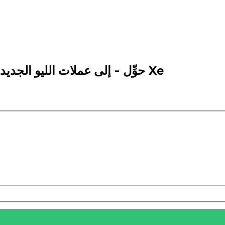
1,000 RON إلى TMT | حوِّل - إلى عملات الليو الجديد الروماني | إكس إي Xe