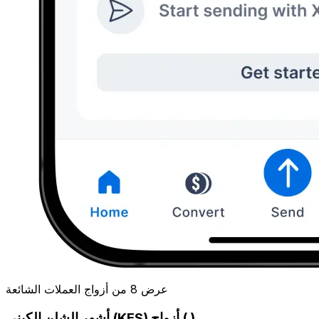
عرض 8 من أزواج العملات الشائعة
أشهر الشلن الكيني (KES) أزواج ( )