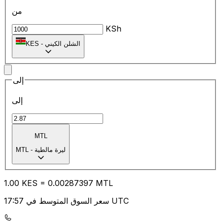
من
KSh
الشلن الكيني
-
KES
إلى
إلى
MTL
ليرة مالطية
-
MTL
1.00
KES
=
0.00
287397
MTL
سعر السوق المتوسط في 17:57 UTC