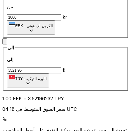
من
kr
الكرون الإستوني
-
EEK
إلى
إلى
₺
الليرة التركية
-
TRY
1.00
EEK
=
3.52
196232
TRY
سعر السوق المتوسط في 04:18 UTC
يمكننا التفوق على أسعار المنافسين.
تحدث إلى خبير عملات اليوم.