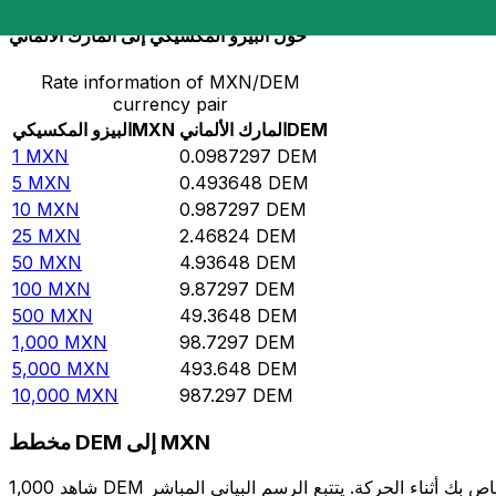
حوِّل البيزو المكسيكي إلى المارك الألماني
Rate information of MXN/DEM
currency pair
DEM
المارك الألماني
MXN
البيزو المكسيكي
1
MXN
0.0987297
DEM
5
MXN
0.493648
DEM
10
MXN
0.987297
DEM
25
MXN
2.46824
DEM
50
MXN
4.93648
DEM
100
MXN
9.87297
DEM
500
MXN
49.3648
DEM
1,000
MXN
98.7297
DEM
5,000
MXN
493.648
DEM
10,000
MXN
987.297
DEM
مخطط DEM إلى MXN
شاهد 1,000 DEM الخاص بك أثناء الحركة. يتتبع الرسم البياني المباشر DEM إلى MXN الخاص بنا على مدار 12 شهرًا من أسعار السوق في الوقت الحقيقي، ويوضح بالضبط قيمة أموالك في أي وقت. هل