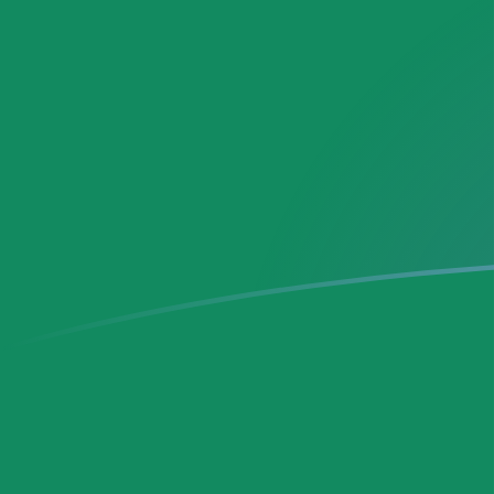
DEM إلى MXN أسعار الصرف اليوم
حوِّل المارك الألماني إلى البيزو المكسيكي
Rate information of DEM/MXN
currency pair
MXN
البيزو المكسيكي
DEM
المارك الألماني
1
DEM
10.1287
MXN
5
DEM
50.6433
MXN
10
DEM
101.287
MXN
25
DEM
253.217
MXN
50
DEM
506.433
MXN
100
DEM
1,012.87
MXN
500
DEM
5,064.33
MXN
1,000
DEM
10,128.7
MXN
5,000
DEM
50,643.3
MXN
10,000
DEM
101,287
MXN