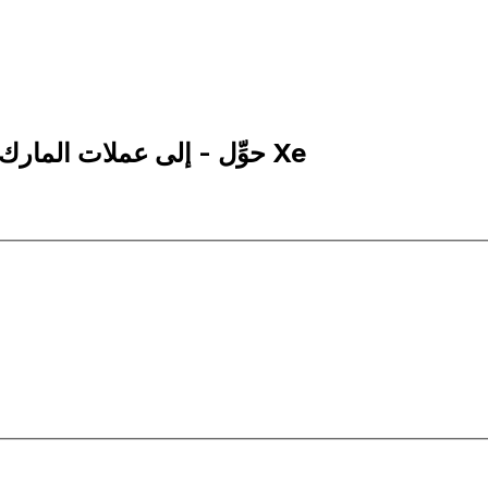
1,000 DEM إلى MXN | حوِّل - إلى عملات المارك الألماني | إكس إي Xe