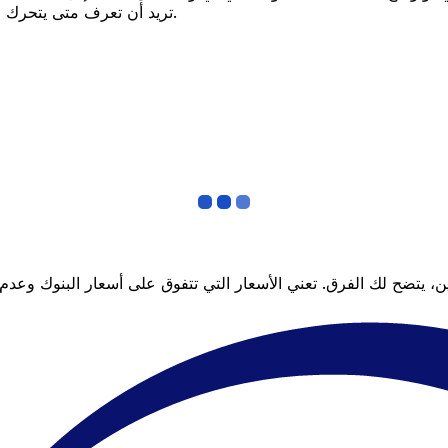
تريد أن تعرف متى يتحرك السعر لصالحك؟ اضبط تنبيه السعر وسنخبرك عندما يصل إلى هدفك.