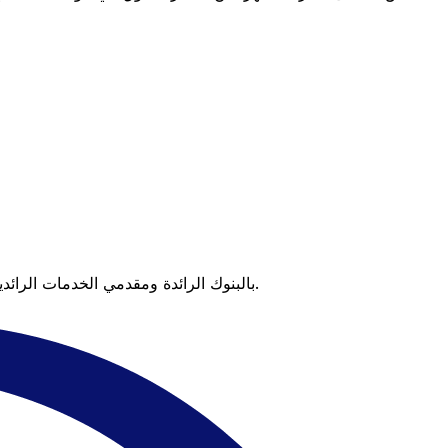
عندما تقارن Xe بالبنوك الرائدة ومقدمي الخدمات الرائدين، يتضح لك الفرق. تعني الأسعار التي تتفوق على أسعار البنوك وعدم وجود رسوم خفية قيمة أكبر على كل عملية تحويل.