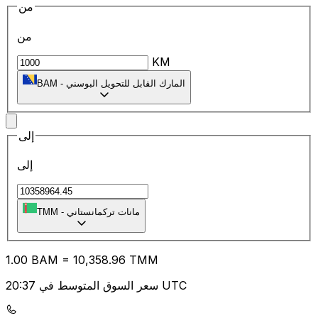
من
من
KM
المارك القابل للتحويل البوسني
-
BAM
إلى
إلى
مانات تركمانستاني
-
TMM
1.00
BAM
=
10,358.96
TMM
سعر السوق المتوسط في 20:37 UTC