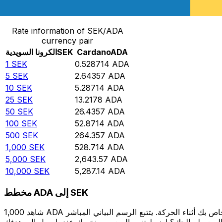
حوِّل الكرونا السويدية إلى Cardano
Rate information of SEK/ADA
currency pair
ADA
Cardano
SEK
الكرونا السويدية
1
SEK
0.528714
ADA
5
SEK
2.64357
ADA
10
SEK
5.28714
ADA
25
SEK
13.2178
ADA
50
SEK
26.4357
ADA
100
SEK
52.8714
ADA
500
SEK
264.357
ADA
1,000
SEK
528.714
ADA
5,000
SEK
2,643.57
ADA
10,000
SEK
5,287.14
ADA
مخطط ADA إلى SEK
شاهد 1,000 ADA الخاص بك أثناء الحركة. يتتبع الرسم البياني المباشر ADA إلى SEK الخاص بنا على مدار 12 شهرًا من أسعار السوق في الوقت الحقيقي، ويوضح بالضبط قيمة أموالك في أي وقت. هل