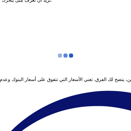
تريد أن تعرف متى يتحرك السعر لصالحك؟ اضبط تنبيه السعر وسنخبرك عندما يصل إلى هدفك.