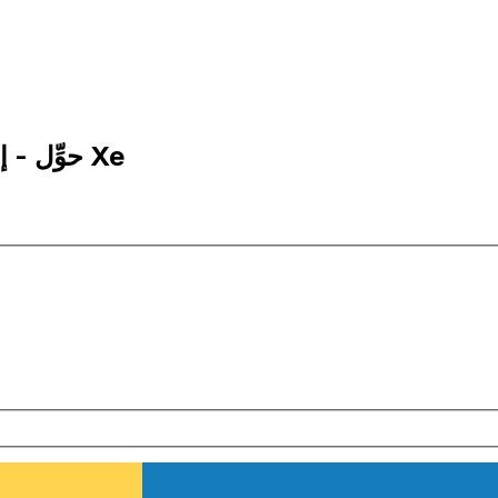
1,000 ADA إلى SEK | حوِّل - إلى كاردانو | إكس إي Xe