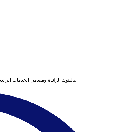
عندما تقارن Xe بالبنوك الرائدة ومقدمي الخدمات الرائدين، يتضح لك الفرق. تعني الأسعار التي تتفوق على أسعار البنوك وعدم وجود رسوم خفية قيمة أكبر على كل عملية تحويل.