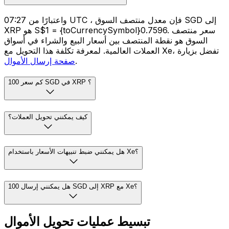
واعتبارًا من 07:27 UTC ، فإن معدل منتصف السوق SGD إلى
XRP هو S$1 = {toCurrencySymbol}0.7596. سعر منتصف
السوق هو نقطة المنتصف بين أسعار البيع والشراء في أسواق
العملات العالمية. لمعرفة تكلفة هذا التحويل مع Xe، تفضل بزيارة
.
صفحة إرسال الأموال
كم سعر 100 SGD في XRP ؟
كيف يمكنني تحويل العملات؟
هل يمكنني ضبط تنبيهات الأسعار باستخدام Xe؟
هل يمكنني إرسال 100 SGD إلى XRP مع Xe؟
تبسيط عمليات تحويل الأموال