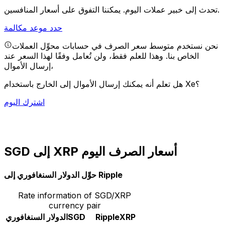
يمكننا التفوق على أسعار المنافسين.
تحدث إلى خبير عملات اليوم.
حدد موعد مكالمة
نحن نستخدم متوسط سعر الصرف في حسابات محوِّل العملات
الخاص بنا. وهذا للعلم فقط، ولن تُعامل وفقًا لهذا السعر عند
إرسال الأموال،
هل تعلم أنه يمكنك إرسال الأموال إلى الخارج باستخدام Xe؟
اشترك اليوم
SGD إلى XRP أسعار الصرف اليوم
حوِّل الدولار السنغافوري إلى Ripple
Rate information of SGD/XRP
currency pair
XRP
Ripple
SGD
الدولار السنغافوري