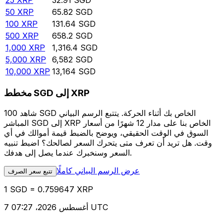
25
XRP
32.91
SGD
50
XRP
65.82
SGD
100
XRP
131.64
SGD
500
XRP
658.2
SGD
1,000
XRP
1,316.4
SGD
5,000
XRP
6,582
SGD
10,000
XRP
13,164
SGD
مخطط SGD إلى XRP
شاهد 100 SGD الخاص بك أثناء الحركة. يتتبع الرسم البياني
المباشر SGD إلى XRP الخاص بنا على مدار 12 شهرًا من أسعار
السوق في الوقت الحقيقي، ويوضح بالضبط قيمة أموالك في أي
وقت. هل تريد أن تعرف متى يتحرك السعر لصالحك؟ اضبط تنبيه
السعر وسنخبرك عندما يصل إلى هدفك.
عرض الرسم البياني كاملًا
تتبع سعر الصرف
1 SGD = 0.759647 XRP
7 أغسطس 2026، 07:27 UTC