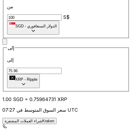
من
S$
الدولار السنغافوري
-
SGD
إلى
إلى
XRP
-
Ripple
1.00
SGD
=
0.75
964731
XRP
سعر السوق المتوسط في 07:27 UTC
شراء العملات المشفرةKraken