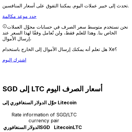
يمكننا التفوق على أسعار المنافسين.
تحدث إلى خبير عملات اليوم.
حدد موعد مكالمة
نحن نستخدم متوسط سعر الصرف في حسابات محوِّل العملات
الخاص بنا. وهذا للعلم فقط، ولن تُعامل وفقًا لهذا السعر عند
إرسال الأموال،
هل تعلم أنه يمكنك إرسال الأموال إلى الخارج باستخدام Xe؟
اشترك اليوم
SGD إلى LTC أسعار الصرف اليوم
حوِّل الدولار السنغافوري إلى Litecoin
Rate information of SGD/LTC
currency pair
LTC
Litecoin
SGD
الدولار السنغافوري