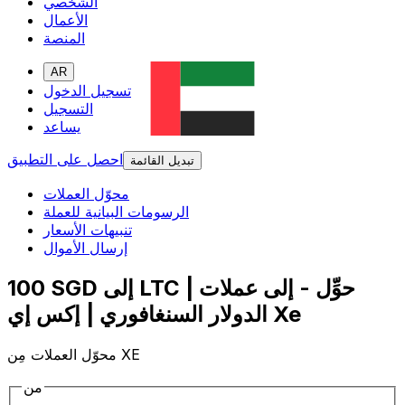
الشخصي
الأعمال
المنصة
AR
تسجيل الدخول
التسجيل
يساعد
احصل على التطبيق
تبديل القائمة
محوّل العملات
الرسومات البيانية للعملة
تنبيهات الأسعار
إرسال الأموال
100 SGD إلى LTC | حوِّل - إلى عملات
الدولار السنغافوري | إكس إي Xe
محوّل العملات مِن XE
من