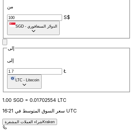
من
S$
الدولار السنغافوري
-
SGD
إلى
إلى
Ł
LTC
-
Litecoin
1.00
SGD
=
0.01
702554
LTC
سعر السوق المتوسط في 16:21 UTC
شراء العملات المشفرةKraken