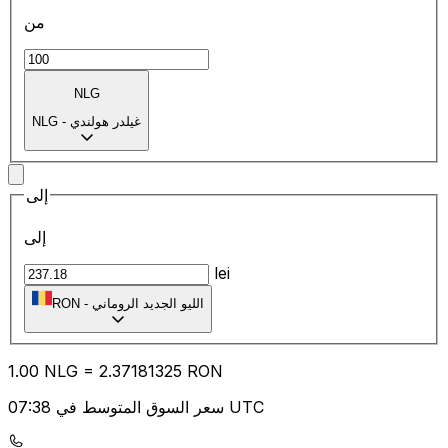
من
NLG
غيلدر هولندي
-
NLG
إلى
إلى
lei
الليو الجديد الروماني
-
RON
1.00
NLG
=
2.37
181325
RON
سعر السوق المتوسط في 07:38 UTC