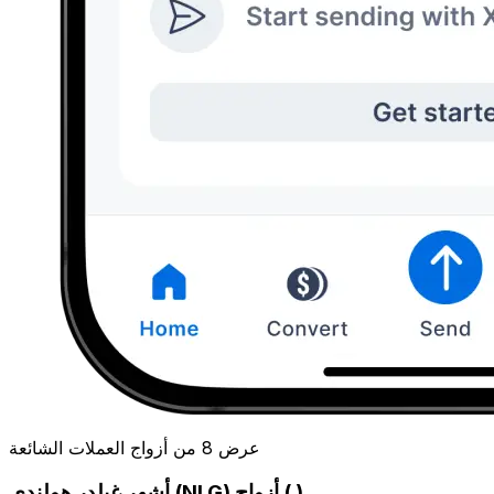
عرض 8 من أزواج العملات الشائعة
أشهر غيلدر هولندي (NLG) أزواج ( )