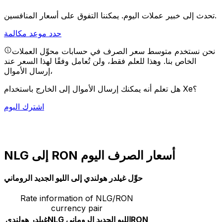
يمكننا التفوق على أسعار المنافسين.
تحدث إلى خبير عملات اليوم.
حدد موعد مكالمة
نحن نستخدم متوسط سعر الصرف في حسابات محوِّل العملات
الخاص بنا. وهذا للعلم فقط، ولن تُعامل وفقًا لهذا السعر عند
إرسال الأموال،
هل تعلم أنه يمكنك إرسال الأموال إلى الخارج باستخدام Xe؟
اشترك اليوم
NLG إلى RON أسعار الصرف اليوم
حوِّل غيلدر هولندي إلى الليو الجديد الروماني
Rate information of NLG/RON
currency pair
RON
الليو الجديد الروماني
NLG
غيلدر هولندي