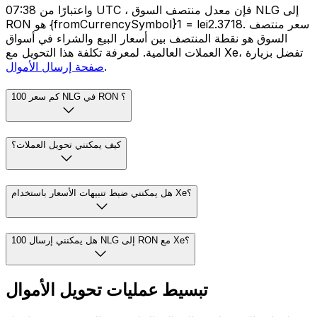
واعتبارًا من 07:38 UTC ، فإن معدل منتصف السوق NLG إلى
RON هو {fromCurrencySymbol}1 = lei2.3718. سعر منتصف
السوق هو نقطة المنتصف بين أسعار البيع والشراء في أسواق
العملات العالمية. لمعرفة تكلفة هذا التحويل مع Xe، تفضل بزيارة
.
صفحة إرسال الأموال
كم سعر 100 NLG في RON ؟
كيف يمكنني تحويل العملات؟
هل يمكنني ضبط تنبيهات الأسعار باستخدام Xe؟
هل يمكنني إرسال 100 NLG إلى RON مع Xe؟
تبسيط عمليات تحويل الأموال