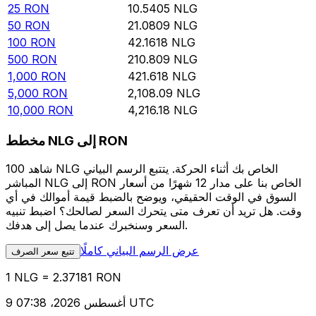
25
RON
10.5405
NLG
50
RON
21.0809
NLG
100
RON
42.1618
NLG
500
RON
210.809
NLG
1,000
RON
421.618
NLG
5,000
RON
2,108.09
NLG
10,000
RON
4,216.18
NLG
مخطط NLG إلى RON
شاهد 100 NLG الخاص بك أثناء الحركة. يتتبع الرسم البياني
المباشر NLG إلى RON الخاص بنا على مدار 12 شهرًا من أسعار
السوق في الوقت الحقيقي، ويوضح بالضبط قيمة أموالك في أي
وقت. هل تريد أن تعرف متى يتحرك السعر لصالحك؟ اضبط تنبيه
السعر وسنخبرك عندما يصل إلى هدفك.
عرض الرسم البياني كاملًا
تتبع سعر الصرف
1 NLG = 2.37181 RON
9 أغسطس 2026، 07:38 UTC