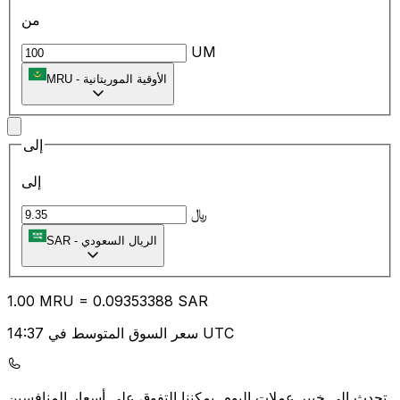
من
UM
الأوقية الموريتانية
-
MRU
إلى
إلى
﷼
الريال السعودي
-
SAR
1.00
MRU
=
0.09
353388
SAR
سعر السوق المتوسط في 14:37 UTC
يمكننا التفوق على أسعار المنافسين.
تحدث إلى خبير عملات اليوم.