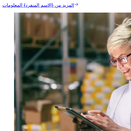
المزيد من {الاسم المنفرد} المعلومات