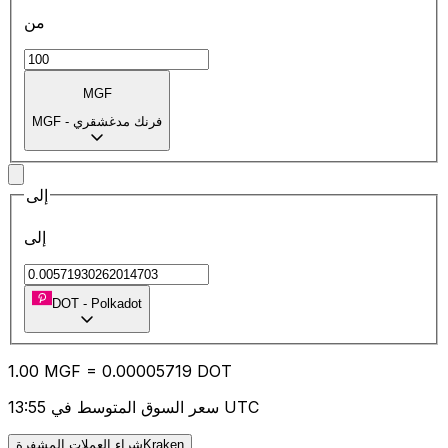
من
MGF
فرنك مدغشقري
-
MGF
إلى
إلى
DOT
-
Polkadot
1.00
MGF
=
0.00
005719
DOT
سعر السوق المتوسط في 13:55 UTC
شراء العملات المشفرةKraken