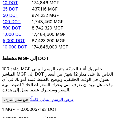
10
DOT
174,846
MGF
25
DOT
437,116
MGF
50
DOT
874,232
MGF
100
DOT
1,748,460
MGF
500
DOT
8,742,320
MGF
1,000
DOT
17,484,600
MGF
5,000
DOT
87,423,200
MGF
10,000
DOT
174,846,000
MGF
مخطط MGF إلى DOT
شاهد 100 MGF الخاص بك أثناء الحركة. يتتبع الرسم البياني
المباشر MGF إلى DOT الخاص بنا على مدار 12 شهرًا من أسعار
السوق في الوقت الحقيقي، ويوضح بالضبط قيمة أموالك في أي
وقت. هل تريد أن تعرف متى يتحرك السعر لصالحك؟ اضبط تنبيه
السعر وسنخبرك عندما يصل إلى هدفك.
عرض الرسم البياني كاملًا
تتبع سعر الصرف
1 MGF = 0.000057193 DOT