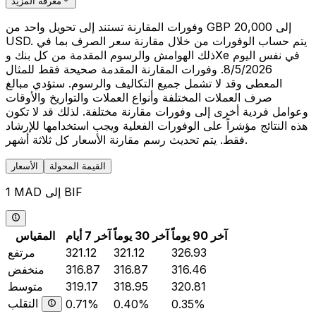
معرفة المزيد
وفورات المقارنة تستند إلى تحويل واحد من GBP 20,000 إلى
USD. يتم حساب الوفورات من خلال مقارنة سعر الصرف بما في
ذلك الهوامش والرسوم المقدمة من كل بنك وXe في نفس اليوم
8/5/2026. وفورات المقارنة المقدمة صحيحة فقط للمثال
المعطى وقد لا تشمل جميع التكاليف والرسوم. ستؤدي مبالغ
صرف العملات المختلفة وأنواع العملات والتواريخ والأوقات
وعوامل فردية أخرى إلى وفورات مقارنة مختلفة. لذلك قد لا تكون
هذه النتائج مؤشراً على الوفورات الفعلية ويجب استخدامها للإرشاد
فقط. يتم تحديث رسم مقارنة الأسعار كل ثلاثة أشهر.
القيمة المحولة
الأسعار
1 MAD إلى BIF
آخر 90 يوماً
آخر 30 يوماً
آخر 7 أيام
المقياس
326.93
321.12
321.12
مرتفع
316.46
316.87
316.87
منخفض
320.81
318.95
319.17
متوسط
التقلب
0.71%
0.40%
0.35%