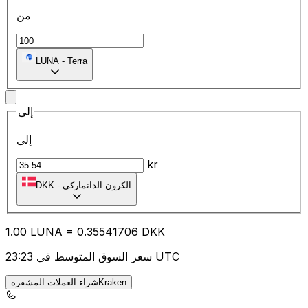
من
LUNA
-
Terra
إلى
إلى
kr
الكرون الدانماركي
-
DKK
1.00
LUNA
=
0.35
541706
DKK
سعر السوق المتوسط في 23:23 UTC
شراء العملات المشفرةKraken