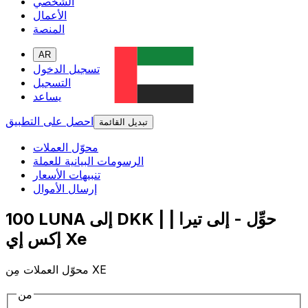
الشخصي
الأعمال
المنصة
AR
تسجيل الدخول
التسجيل
يساعد
احصل على التطبيق
تبديل القائمة
محوّل العملات
الرسومات البيانية للعملة
تنبيهات الأسعار
إرسال الأموال
100 LUNA إلى DKK | حوِّل - إلى تيرا |
إكس إي Xe
محوّل العملات مِن XE
من