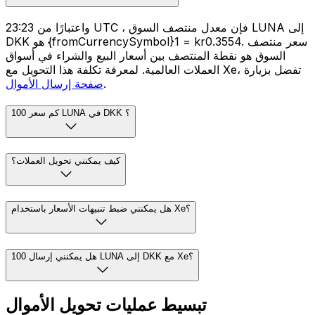
واعتبارًا من 23:23 UTC ، فإن معدل منتصف السوق LUNA إلى
DKK هو {fromCurrencySymbol}1 = kr0.3554. سعر منتصف
السوق هو نقطة المنتصف بين أسعار البيع والشراء في أسواق
العملات العالمية. لمعرفة تكلفة هذا التحويل مع Xe، تفضل بزيارة
.
صفحة إرسال الأموال
كم سعر 100 LUNA في DKK ؟
كيف يمكنني تحويل العملات؟
هل يمكنني ضبط تنبيهات الأسعار باستخدام Xe؟
هل يمكنني إرسال 100 LUNA إلى DKK مع Xe؟
تبسيط عمليات تحويل الأموال